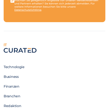
Möchten Sie gelegentlich Angebote von unseren Werbetreibenden
und Partnern erhalten? Sie können sich jederzeit abmelden. Für
weitere Informationen besuchen Sie bitte unsere
Datenschutzrichtlinie
.
IT
Technologie
Business
Finanzen
Branchen
Redaktion