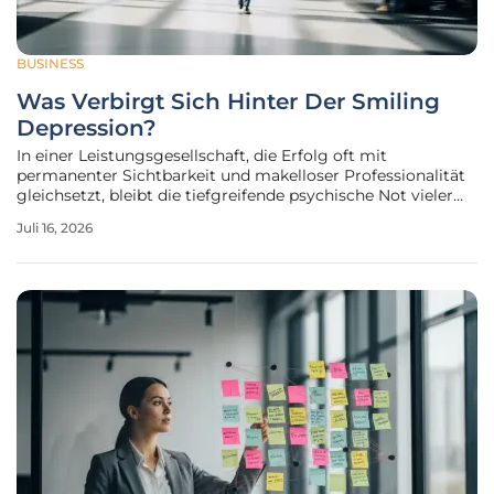
BUSINESS
Was Verbirgt Sich Hinter Der Smiling
Depression?
In einer Leistungsgesellschaft, die Erfolg oft mit
permanenter Sichtbarkeit und makelloser Professionalität
gleichsetzt, bleibt die tiefgreifende psychische Not vieler
Menschen meist vollkommen unsichtbar. Diese paradoxe
Juli 16, 2026
Erscheinungsform der Depression, die in Fachkreisen als
hochfunktionale