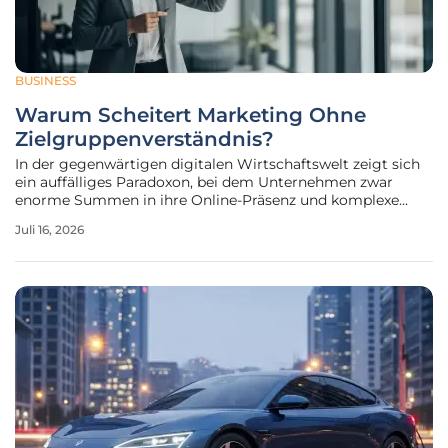
BUSINESS
Warum Scheitert Marketing Ohne
Zielgruppenverständnis?
In der gegenwärtigen digitalen Wirtschaftswelt zeigt sich
ein auffälliges Paradoxon, bei dem Unternehmen zwar
enorme Summen in ihre Online-Präsenz und komplexe
Werbekampagnen investieren, der messbare Erfolg jedoch
Juli 16, 2026
oft weit hinter den ursprünglichen Erwartungen
zurückbleibt. Während die rein