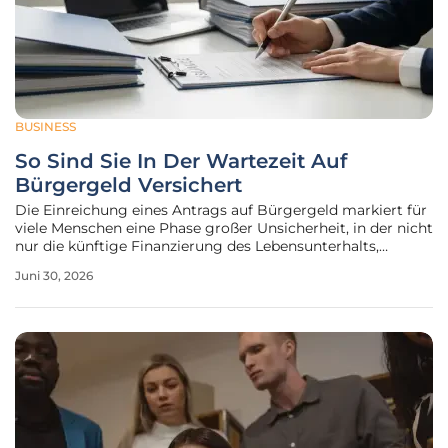
BUSINESS
So Sind Sie In Der Wartezeit Auf
Bürgergeld Versichert
Die Einreichung eines Antrags auf Bürgergeld markiert für
viele Menschen eine Phase großer Unsicherheit, in der nicht
nur die künftige Finanzierung des Lebensunterhalts,
sondern auch der Fortbestand des Versicherungsschutzes
Juni 30, 2026
im Zentrum der Sorgen steht. In Deutschland herrscht eine
allgemeine