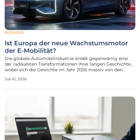
BUSINESS
Ist Europa der neue Wachstumsmotor
der E-Mobilität?
Die globale Automobilindustrie erlebt gegenwärtig eine
der radikalsten Transformationen ihrer langen Geschichte,
wobei sich die Gewichte im Jahr 2026 massiv von den
asiatischen Märkten in Richtung des europäischen
Juli 10, 2026
Kontinents verschoben haben. Während China über fast ein
Jahrzehnt hinweg als das