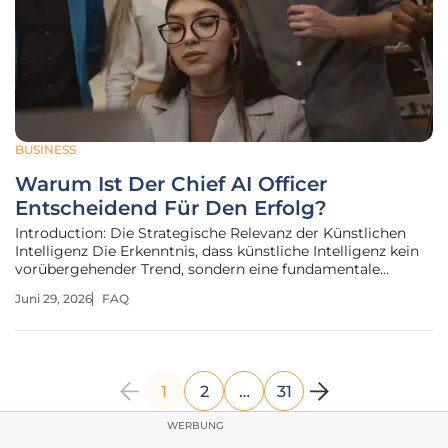
BUSINESS
Warum Ist Der Chief AI Officer
Entscheidend Für Den Erfolg?
Introduction: Die Strategische Relevanz der Künstlichen
Intelligenz Die Erkenntnis, dass künstliche Intelligenz kein
vorübergehender Trend, sondern eine fundamentale
Neugestaltung der globalen Wirtschaftskraft darstellt,
Juni 29, 2026
FAQ
zwingt moderne Organisationen zu einem radikalen
Umdenken ihrer bisherigen
1
2
…
31
WERBUNG