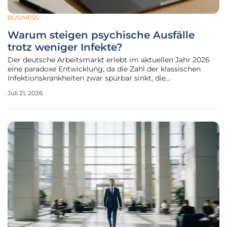
BUSINESS
Warum steigen psychische Ausfälle
trotz weniger Infekte?
Der deutsche Arbeitsmarkt erlebt im aktuellen Jahr 2026
eine paradoxe Entwicklung, da die Zahl der klassischen
Infektionskrankheiten zwar spürbar sinkt, die
krankheitsbedingten Fehlzeiten insgesamt jedoch auf
Juli 21, 2026
einem besorgniserregend hohen Niveau verharren.
Während verbesserte Hygienestandards und