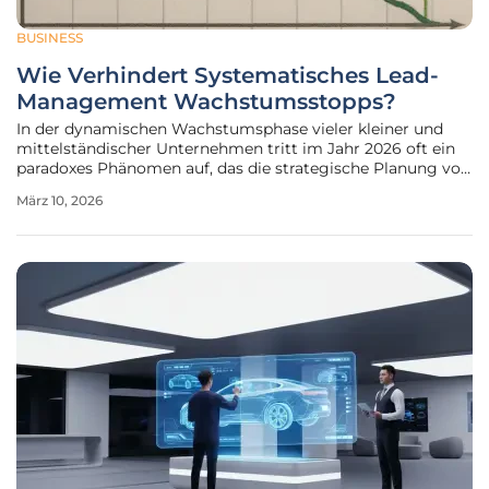
BUSINESS
Wie Verhindert Systematisches Lead-
Management Wachstumsstopps?
In der dynamischen Wachstumsphase vieler kleiner und
mittelständischer Unternehmen tritt im Jahr 2026 oft ein
paradoxes Phänomen auf, das die strategische Planung vor
massive Herausforderungen stellt: Trotz eines
März 10, 2026
unermüdlichen Arbeitseinsatzes im Vertrieb und prall
gefüllter CRM-Listen stagnieren