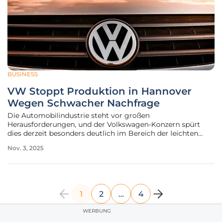
BUSINESS
VW Stoppt Produktion in Hannover
Wegen Schwacher Nachfrage
Die Automobilindustrie steht vor großen
Herausforderungen, und der Volkswagen-Konzern spürt
dies derzeit besonders deutlich im Bereich der leichten
Nutzfahrzeuge, weshalb die Produktion im Werk Hannover
Nov. 3, 2025
während der niedersächsischen Herbstferien vom 13. bis 25.
Oktober für eine Woche unterbrochen
1
2
…
4
WERBUNG