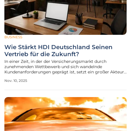
BUSINESS
Wie Stärkt HDI Deutschland Seinen
Vertrieb für die Zukunft?
In einer Zeit, in der der Versicherungsmarkt durch
zunehmenden Wettbewerb und sich wandelnde
Kundenanforderungen geprägt ist, setzt ein großer Akteur
auf eine umfassende Neuausrichtung, um seine Position zu
Nov. 10, 2025
festigen und langfristig zu sichern. Die HDI Deutschland,
ein bedeutender Versicherer auf