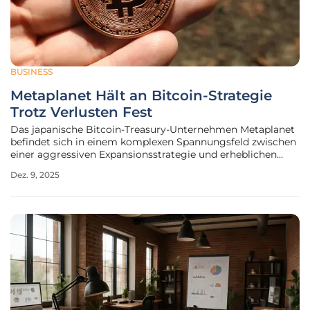
BUSINESS
Metaplanet Hält an Bitcoin-Strategie
Trotz Verlusten Fest
Das japanische Bitcoin-Treasury-Unternehmen Metaplanet
befindet sich in einem komplexen Spannungsfeld zwischen
einer aggressiven Expansionsstrategie und erheblichen
Marktrisiken, die eine detaillierte Analyse seiner aktuellen
Dez. 9, 2025
Lage offenbart. Obwohl das Unternehmen mit massiven,
nicht realisierten