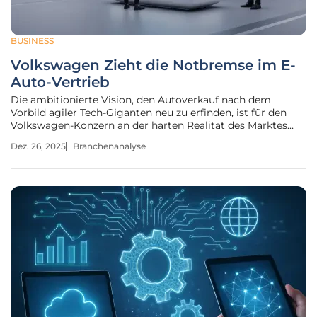
BUSINESS
Volkswagen Zieht die Notbremse im E-
Auto-Vertrieb
Die ambitionierte Vision, den Autoverkauf nach dem
Vorbild agiler Tech-Giganten neu zu erfinden, ist für den
Volkswagen-Konzern an der harten Realität des Marktes
zerschellt und zwingt den Automobilriesen zu einer
Dez. 26, 2025
Branchenanalyse
strategischen Kehrtwende mit weitreichenden Folgen für
die gesamte Branche. Der Kampf