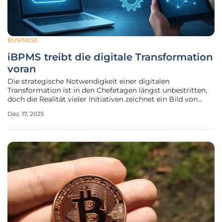
BUSINESS
iBPMS treibt die digitale Transformation
voran
Die strategische Notwendigkeit einer digitalen
Transformation ist in den Chefetagen längst unbestritten,
doch die Realität vieler Initiativen zeichnet ein Bild von
verpassten Chancen und starren Systemen, die den
Dez. 17, 2025
zukünftigen Anforderungen nicht gewachsen sind. Eine
erfolgreiche Neuausrichtung geht