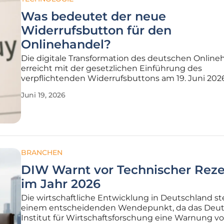
Was bedeutet der neue
Widerrufsbutton für den
Onlinehandel?
Die digitale Transformation des deutschen Online
erreicht mit der gesetzlichen Einführung des
verpflichtenden Widerrufsbuttons am 19. Juni 202
neue Stufe der regulatorischen Reife und Fairness
Juni 19, 2026
bisherige Ungleichgewicht zwischen dem oft
sekundenkundenchnellen Vertragsabschluss
BRANCHEN
DIW Warnt vor Technischer Reze
im Jahr 2026
Die wirtschaftliche Entwicklung in Deutschland st
einem entscheidenden Wendepunkt, da das Deu
Institut für Wirtschaftsforschung eine Warnung vo