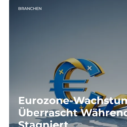
BRANCHEN
Eurozone-Wachstu
Überrascht Während
Stagniert