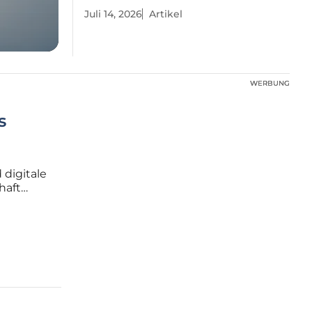
Juli 14, 2026
Artikel
WERBUNG
WERBUNG
s
digitale
haft
einer