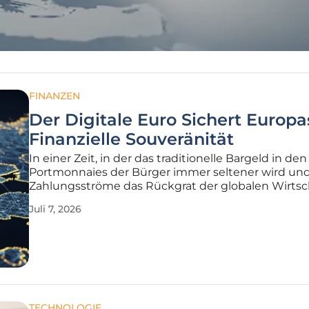
FINANZEN
Der Digitale Euro Sichert Europa
Finanzielle Souveränität
In einer Zeit, in der das traditionelle Bargeld in den
Portmonnaies der Bürger immer seltener wird und 
Zahlungsströme das Rückgrat der globalen Wirtsc
bilden, steht die Europäische Währungsunion vor 
Juli 7, 2026
fundamentalen Entscheidung über ihre eigene
Unabhängigkeit. Die Einführung des
TECHNOLOGIE