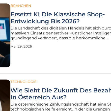
BRANCHEN
Ersetzt KI Die Klassische Shop-
Entwicklung Bis 2026?
Die Landschaft des digitalen Handels hat sich dur
massiven Einsatz generativer Künstlicher Intellige
grundlegend verändert, dass die herkömmliche
Programmierung von Online-Shops heute kaum 
Mai 29, 2026
wiederzuerkennen ist. Während früher monatela
Planungsphasen den Standard bildeten,
TECHNOLOGIE
Wie Sieht Die Zukunft Des Beza
In Österreich Aus?
Die österreichische Zahlungslandschaft hat eine S
technologischen Reife erreicht, in der die Grenzen