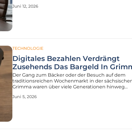
drohenden technischen Rezession für die komm
Juni 12, 2026
Monate ausgesprochen hat. Nach einer Phase der
Stagnation deutet alles darauf hin, dass
TECHNOLOGIE
Digitales Bezahlen Verdrängt
Zusehends Das Bargeld In Grim
Der Gang zum Bäcker oder der Besuch auf dem
traditionsreichen Wochenmarkt in der sächsische
Grimma waren über viele Generationen hinweg
untrennbar mit dem charakteristischen Klimpern 
Juni 5, 2026
Münzgeld in den Geldbörsen verbunden. Diese ver
Akustik des Handels weicht jedoch in der Gegenw