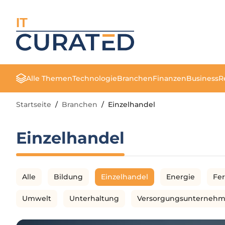
IT
Alle Themen
Technologie
Branchen
Finanzen
Business
R
Startseite
/
Branchen
/
Einzelhandel
Einzelhandel
Alle
Bildung
Einzelhandel
Energie
Fe
Umwelt
Unterhaltung
Versorgungsunterneh