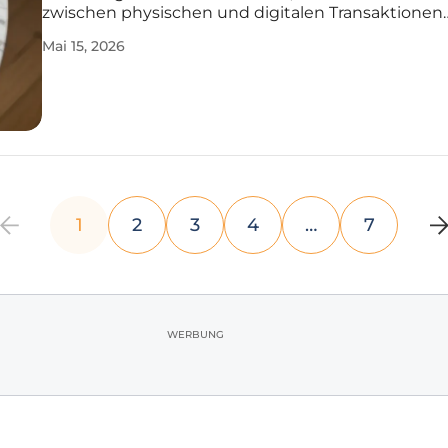
zwischen physischen und digitalen Transaktionen
zunehmend verschwimmen und das Smartphone
Mai 15, 2026
universellen Dreh- und Angelpunkt geworden ist. 
dem aktuellen Bericht von Nexi und dem
1
2
3
4
…
7
WERBUNG