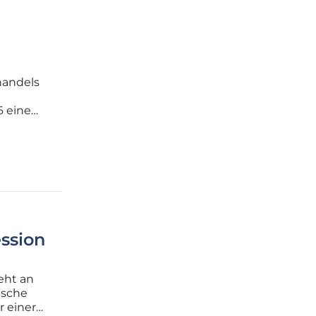
handels
6 eine
, um das
ssion
eht an
tsche
r einer