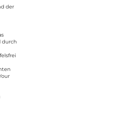
nd der
as
l durch
elsfrei
chten
Your
u