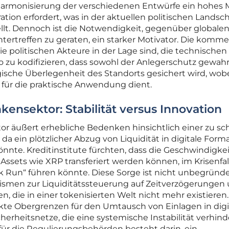
 Harmonisierung der verschiedenen Entwürfe ein hohes
tion erfordert, was in der aktuellen politischen Landsch
llt. Dennoch ist die Notwendigkeit, gegenüber globale
tertreffen zu geraten, ein starker Motivator. Die kom
e politischen Akteure in der Lage sind, die technischen
so zu kodifizieren, dass sowohl der Anlegerschutz gewahr
ogische Überlegenheit des Standorts gesichert wird, wob
el für die praktische Anwendung dient.
ensektor: Stabilität versus Innovation
tor äußert erhebliche Bedenken hinsichtlich einer zu sc
 da ein plötzlicher Abzug von Liquidität in digitale Form
önnte. Kreditinstitute fürchten, dass die Geschwindigke
e Assets wie XRP transferiert werden können, im Krisenfal
 Run“ führen könnte. Diese Sorge ist nicht unbegründe
smen zur Liquiditätssteuerung auf Zeitverzögerungen
, die in einer tokenisierten Welt nicht mehr existieren
ikte Obergrenzen für den Umtausch von Einlagen in digi
erheitsnetze, die eine systemische Instabilität verhin
 für die Regulierungsbehörden besteht darin, ein