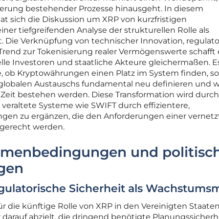
isierung bestehender Prozesse hinausgeht. In diesem
 sich die Diskussion um XRP von kurzfristigen
er tiefgreifenden Analyse der strukturellen Rolle als
Die Verknüpfung von technischer Innovation, regulato
rend zur Tokenisierung realer Vermögenswerte schafft 
nelle Investoren und staatliche Akteure gleichermaßen. E
e, ob Kryptowährungen einen Platz im System finden, s
s globalen Austauschs fundamental neu definieren und 
r Zeit bestehen werden. Diese Transformation wird durch
veraltete Systeme wie SWIFT durch effizientere,
gen zu ergänzen, die den Anforderungen einer vernetz
 gerecht werden.
hmenbedingungen und politisc
gen
Regulatorische Sicherheit als Wachstums
r die künftige Rolle von XRP in den Vereinigten Staaten 
r darauf abzielt, die dringend benötigte Planungssicherhe