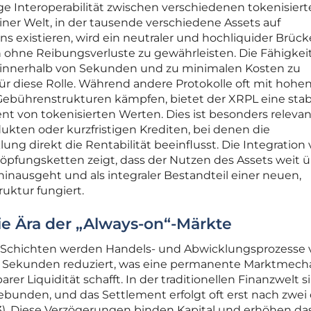
ge Interoperabilität zwischen verschiedenen tokenisier
einer Welt, in der tausende verschiedene Assets auf
ns existieren, wird ein neutraler und hochliquider Brüc
 ohne Reibungsverluste zu gewährleisten. Die Fähigkei
 innerhalb von Sekunden und zu minimalen Kosten zu
 für diese Rolle. Während andere Protokolle oft mit hohe
 Gebührenstrukturen kämpfen, bietet der XRPL eine stab
 von tokenisierten Werten. Dies ist besonders relevan
kten oder kurzfristigen Krediten, bei denen die
ng direkt die Rentabilität beeinflusst. Die Integration
pfungsketten zeigt, dass der Nutzen des Assets weit 
hinausgeht und als integraler Bestandteil einer neuen,
ruktur fungiert.
ie Ära der „Always-on“-Märkte
r Schichten werden Handels- und Abwicklungsprozesse 
 Sekunden reduziert, was eine permanente Marktmech
er Liquidität schafft. In der traditionellen Finanzwelt s
bunden, und das Settlement erfolgt oft erst nach zwei
3). Diese Verzögerungen binden Kapital und erhöhen da