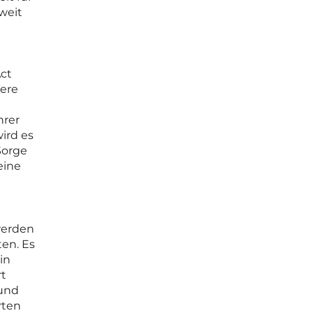
weit
Act
iere
hrer
ird es
Sorge
eine
werden
en. Es
in
rt
 und
rten