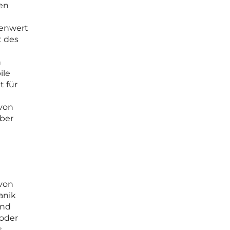
ten
kenwert
t des
n
ile
t für
 von
über
von
anik
ind
 oder
s