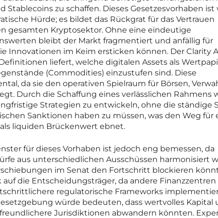
 Stablecoins zu schaffen. Dieses Gesetzesvorhaben ist 
atische Hürde; es bildet das Rückgrat für das Vertrauen
 den gesamten Kryptosektor. Ohne eine eindeutige
swerten bleibt der Markt fragmentiert und anfällig für
die Innovationen im Keim ersticken können. Der Clarity 
 Definitionen liefert, welche digitalen Assets als Wertpap
genstände (Commodities) einzustufen sind. Diese
tal, da sie den operativen Spielraum für Börsen, Verwa
legt. Durch die Schaffung eines verlässlichen Rahmens w
gfristige Strategien zu entwickeln, ohne die ständige 
orischen Sanktionen haben zu müssen, was den Weg für 
als liquiden Brückenwert ebnet.
fenster für dieses Vorhaben ist jedoch eng bemessen, da
rfe aus unterschiedlichen Ausschüssen harmonisiert 
rschiebungen im Senat den Fortschritt blockieren könnt
k auf die Entscheidungsträger, da andere Finanzzentren 
rtschrittlichere regulatorische Frameworks implementie
r Gesetzgebung würde bedeuten, dass wertvolles Kapital
 freundlichere Jurisdiktionen abwandern könnten. Expe