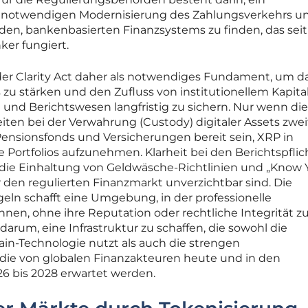
 notwendigen Modernisierung des Zahlungsverkehrs u
iden, bankenbasierten Finanzsystems zu finden, das seit
ker fungiert.
er Clarity Act daher als notwendiges Fundament, um d
s zu stärken und den Zufluss von institutionellem Kapita
 und Berichtswesen langfristig zu sichern. Nur wenn die
iten bei der Verwahrung (Custody) digitaler Assets zweif
Pensionsfonds und Versicherungen bereit sein, XRP in
 Portfolios aufzunehmen. Klarheit bei den Berichtspfli
 die Einhaltung von Geldwäsche-Richtlinien und „Know 
 den regulierten Finanzmarkt unverzichtbar sind. Die
ln schafft eine Umgebung, in der professionelle
nen, ohne ihre Reputation oder rechtliche Integrität z
darum, eine Infrastruktur zu schaffen, die sowohl die
hain-Technologie nutzt als auch die strengen
, die von globalen Finanzakteuren heute und in den
 bis 2028 erwartet werden.