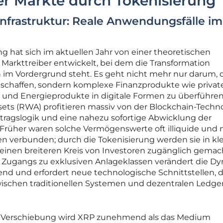
er Märkte durch Tokenisierung
Infrastruktur: Reale Anwendungsfälle im
ng hat sich im aktuellen Jahr von einer theoretischen
 Markttreiber entwickelt, bei dem die Transformation
 im Vordergrund steht. Es geht nicht mehr nur darum, d
schaffen, sondern komplexe Finanzprodukte wie privat
 und Energieprodukte in digitale Formen zu überführen
ts (RWA) profitieren massiv von der Blockchain-Techno
rtragslogik und eine nahezu sofortige Abwicklung der
Früher waren solche Vermögenswerte oft illiquide und 
n verbunden; durch die Tokenisierung werden sie in kl
 einen breiteren Kreis von Investoren zugänglich gemac
 Zugangs zu exklusiven Anlageklassen verändert die D
nd und erfordert neue technologische Schnittstellen, d
schen traditionellen Systemen und dezentralen Ledge
e Verschiebung wird XRP zunehmend als das Medium