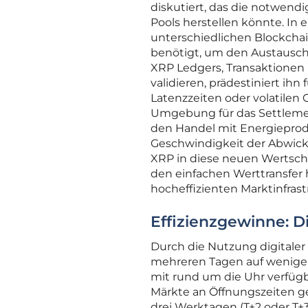
diskutiert, das die notwendi
Pools herstellen könnte. In 
unterschiedlichen Blockchai
benötigt, um den Austausch
XRP Ledgers, Transaktionen
validieren, prädestiniert ihn
Latenzzeiten oder volatilen
Umgebung für das Settlement
den Handel mit Energieprodu
Geschwindigkeit der Abwicklu
XRP in diese neuen Wertschö
den einfachen Werttransfer 
hocheffizienten Marktinfrast
Effizienzgewinne: D
Durch die Nutzung digitale
mehreren Tagen auf wenige
mit rund um die Uhr verfügbar
Märkte an Öffnungszeiten ge
drei Werktagen (T+2 oder T+