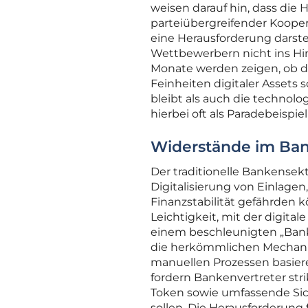
weisen darauf hin, dass die
parteiübergreifender Koopera
eine Herausforderung darste
Wettbewerbern nicht ins Hin
Monate werden zeigen, ob di
Feinheiten digitaler Assets 
bleibt als auch die technol
hierbei oft als Paradebeispi
Widerstände im Bank
Der traditionelle Bankensek
Digitalisierung von Einlagen,
Finanzstabilität gefährden k
Leichtigkeit, mit der digital
einem beschleunigten „Bank
die herkömmlichen Mechani
manuellen Prozessen basieren
fordern Bankenvertreter str
Token sowie umfassende Sich
sollen. Die Herausforderung