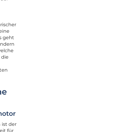
rischer
eine
s geht
ondern
welche
 die
ten
he
motor
ist der
it für