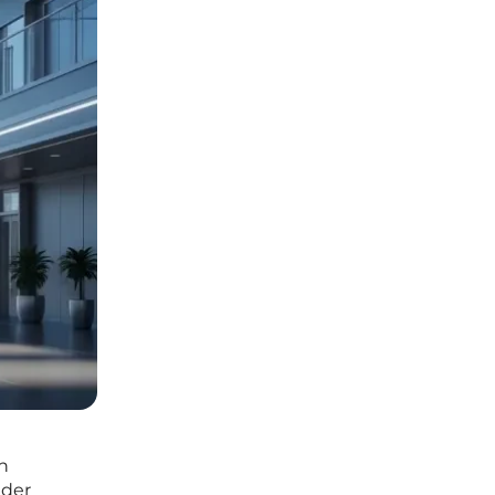
n
 der