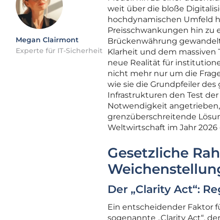
weit über die bloße Digital
hochdynamischen Umfeld hat
Preisschwankungen hin zu ein
Megan Clairmont
Brückenwährung gewandelt. 
Experte für IT-Sicherheit
Klarheit und dem massiven T
neue Realität für institutio
nicht mehr nur um die Frag
wie sie die Grundpfeiler de
Infrastrukturen den Test de
Notwendigkeit angetrieben, 
grenzüberschreitende Lösun
Weltwirtschaft im Jahr 2026
Gesetzliche Ra
Weichenstellun
Der „Clarity Act“: 
Ein entscheidender Faktor fü
sogenannte „Clarity Act“, de