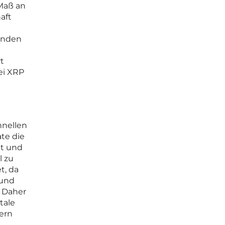
 Maß an
aft
n
menden
t
ei XRP
hnellen
ate die
it und
l zu
t, da
 und
. Daher
tale
dern