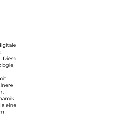
igitale
e
. Diese
logie,
mit
einere
ht.
ynamik
ie eine
rn