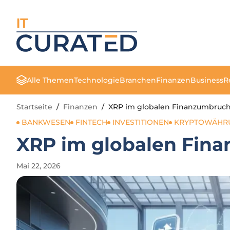
IT
Alle Themen
Technologie
Branchen
Finanzen
Business
R
Startseite
/
Finanzen
/
XRP im globalen Finanzumbruch
BANKWESEN
FINTECH
INVESTITIONEN
KRYPTOWÄHRU
XRP im globalen Fina
Mai 22, 2026