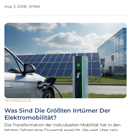
Staatsgrenzen kennt. Die fortschreitende Digitalisierung
Aug. 3, 2026
Artikel
stellt den deutschen Staat vor ein komplexes Paradoxon.
Einerseits
TECHNOLOGIE
Was Sind Die Größten Irrtümer Der
Elektromobilität?
Die Transformation der individuellen Mobilität hat in den
letzten Jahren eine Dynamik erreicht, die weit über rein