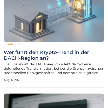
FINANZEN
Wer führt den Krypto-Trend in der
DACH-Region an?
Die Finanzwelt der DACH-Region erlebt derzeit eine
tiefgreifende Transformation, bei der die Grenzen zwischen
traditionellen Bankgeschäften und dezentralen digitalen
Vermögenswerten zunehmend verschwimmen und
Aug. 6, 2026
nationale Unterschiede deutlicher denn je zutage treten.
Während man in Frankfurt oder