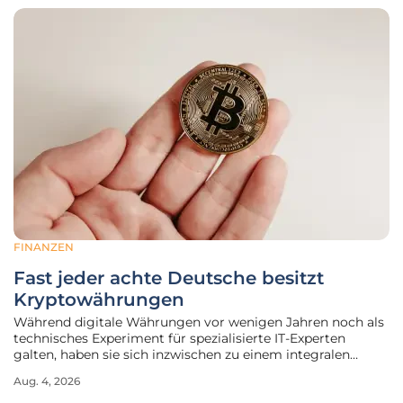
FINANZEN
Fast jeder achte Deutsche besitzt
Kryptowährungen
Während digitale Währungen vor wenigen Jahren noch als
technisches Experiment für spezialisierte IT-Experten
galten, haben sie sich inzwischen zu einem integralen
Bestandteil der privaten Finanzplanung für Millionen von
Aug. 4, 2026
Menschen in Deutschland entwickelt. Die jüngsten