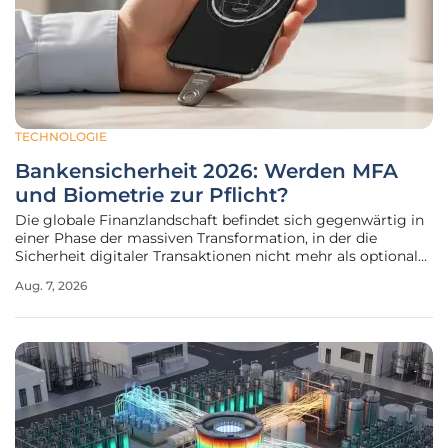
TECHNOLOGIE
Bankensicherheit 2026: Werden MFA
und Biometrie zur Pflicht?
Die globale Finanzlandschaft befindet sich gegenwärtig in
einer Phase der massiven Transformation, in der die
Sicherheit digitaler Transaktionen nicht mehr als optionales
Feature, sondern als grundlegende Existenzbedingung für
Aug. 7, 2026
Banken und Zahlungsdienstleister weltweit betrachtet wird.
Das Jahr 2026