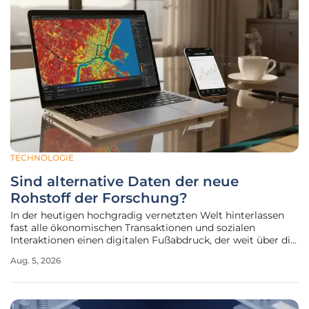
TECHNOLOGIE
Sind alternative Daten der neue
Rohstoff der Forschung?
In der heutigen hochgradig vernetzten Welt hinterlassen
fast alle ökonomischen Transaktionen und sozialen
Interaktionen einen digitalen Fußabdruck, der weit über die
herkömmlichen statistischen Erfassungsmethoden
Aug. 5, 2026
hinausgeht. Diese sogenannten digitalen Spuren entstehen
als Nebenprodukt alltäglicher