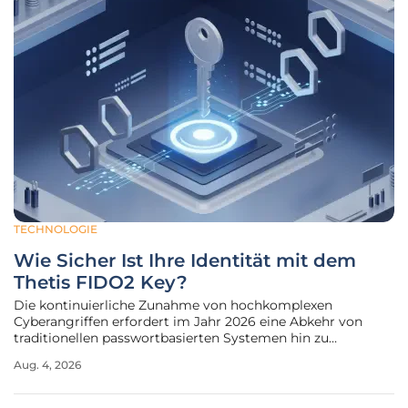
TECHNOLOGIE
Wie Sicher Ist Ihre Identität mit dem
Thetis FIDO2 Key?
Die kontinuierliche Zunahme von hochkomplexen
Cyberangriffen erfordert im Jahr 2026 eine Abkehr von
traditionellen passwortbasierten Systemen hin zu
physischen Authentifizierungslösungen. Herkömmliche
Aug. 4, 2026
Passwörter haben längst ausgedient, da sie entweder zu
einfach zu erraten sind oder durch