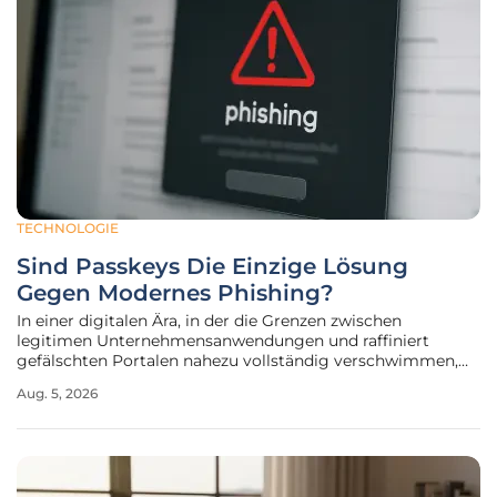
TECHNOLOGIE
Sind Passkeys Die Einzige Lösung
Gegen Modernes Phishing?
In einer digitalen Ära, in der die Grenzen zwischen
legitimen Unternehmensanwendungen und raffiniert
gefälschten Portalen nahezu vollständig verschwimmen,
stellt der klassische Passwortschutz längst keine
Aug. 5, 2026
verlässliche Barriere mehr für Cyberkriminelle dar.
Während Organisationen weltweit noch damit