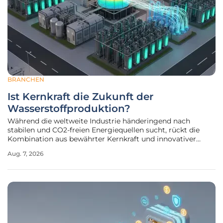
BRANCHEN
Ist Kernkraft die Zukunft der
Wasserstoffproduktion?
Während die weltweite Industrie händeringend nach
stabilen und CO2-freien Energiequellen sucht, rückt die
Kombination aus bewährter Kernkraft und innovativer
Wasserstoffgewinnung immer stärker in das Zentrum der
Aug. 7, 2026
globalen Dekarbonisierungsstrategie. Die Notwendigkeit,
schwer elektrifizierbare