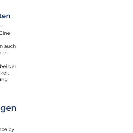
ten
rm
Eine
en auch
nen.
bei der
keit
ung
ngen
nce by