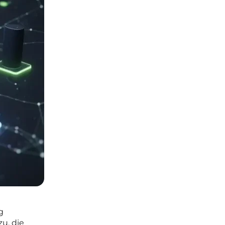
g
u, die