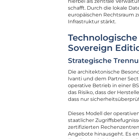
hierbei als zentrale Verwalt
schafft. Durch die lokale Da
europäischen Rechtsraum zu 
Infrastruktur stärkt.
Technologische
Sovereign Editi
Strategische Trennu
Die architektonische Besond
Ivanti und dem Partner Sector
operative Betrieb in einer B
das Risiko, dass der Herstell
dass nur sicherheitsüberprü
Dieses Modell der operativen
staatlicher Zugriffsbefugnis
zertifizierten Rechenzentren 
Angebote hinausgeht. Es ent