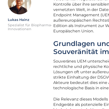
Kontrolle über ihre sensibl
vernetzten Welt, in der Date
Endpoint Management (UEM)
Lukas Hainz
außereuropäischen Rechtsrä
Spezialist für Biopharma-
Edition als Instrument zur 
Innovationen
Europäischen Union.
Grundlagen und 
Souveränität i
Souveränes UEM unterscheid
rechtliche und physische Ko
Lösungen oft unter außereuro
strikte Einhaltung der DSGV
Akteure bedeutet dies eine
technologische Basis in ei
Die Relevanz dieses Modells
Endgeräte als potenzielle Ein