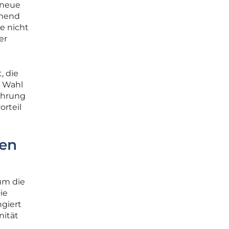
 neue
hmend
e nicht
er
, die
e Wahl
ührung
orteil
ren
 um die
ie
ngiert
nität