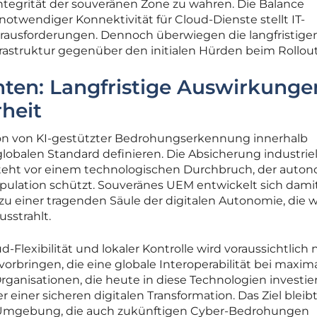
tegrität der souveränen Zone zu wahren. Die Balance
twendiger Konnektivität für Cloud-Dienste stellt IT-
erausforderungen. Dennoch überwiegen die langfristige
frastruktur gegenüber den initialen Hürden beim Rollout
hten: Langfristige Auswirkunge
rheit
tion von KI-gestützter Bedrohungserkennung innerhalb
lobalen Standard definieren. Die Absicherung industriel
teht vor einem technologischen Durchbruch, der auto
ulation schützt. Souveränes UEM entwickelt sich dami
 zu einer tragenden Säule der digitalen Autonomie, die w
sstrahlt.
Flexibilität und lokaler Kontrolle wird voraussichtlich
vorbringen, die eine globale Interoperabilität bei maxi
ganisationen, die heute in diese Technologien investie
er einer sicheren digitalen Transformation. Das Ziel bleibt
n Umgebung, die auch zukünftigen Cyber-Bedrohungen