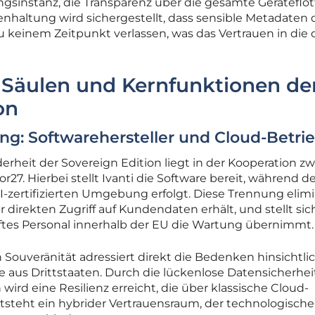
ungsinstanz, die Transparenz über die gesamte Geräteflot
tenhaltung wird sichergestellt, dass sensible Metadaten
keinem Zeitpunkt verlassen, was das Vertrauen in die d
 Säulen und Kernfunktionen de
on
ng: Softwarehersteller und Cloud-Betri
erheit der Sovereign Edition liegt in der Kooperation z
27. Hierbei stellt Ivanti die Software bereit, während d
SI-zertifizierten Umgebung erfolgt. Diese Trennung elimi
er direkten Zugriff auf Kundendaten erhält, und stellt sic
ftes Personal innerhalb der EU die Wartung übernimmt.
 Souveränität adressiert direkt die Bedenken hinsichtli
se aus Drittstaaten. Durch die lückenlose Datensicherhei
wird eine Resilienz erreicht, die über klassische Cloud-
steht ein hybrider Vertrauensraum, der technologische