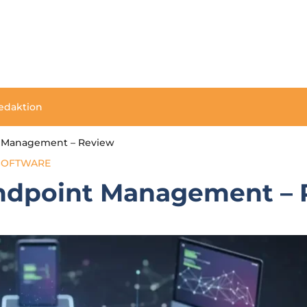
edaktion
t Management – Review
SOFTWARE
Endpoint Management –