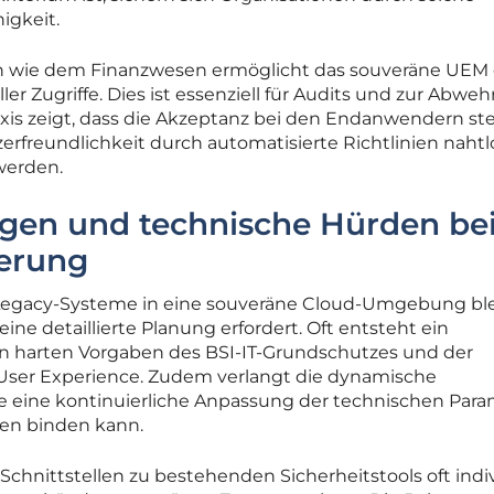
igkeit.
n wie dem Finanzwesen ermöglicht das souveräne UEM 
ler Zugriffe. Dies ist essenziell für Audits und zur Abweh
axis zeigt, dass die Akzeptanz bei den Endanwendern ste
rfreundlichkeit durch automatisierte Richtlinien nahtlo
 werden.
gen und technische Hürden be
erung
Legacy-Systeme in eine souveräne Cloud-Umgebung ble
ine detaillierte Planung erfordert. Oft entsteht ein
 harten Vorgaben des BSI-IT-Grundschutzes und der
 User Experience. Zudem verlangt die dynamische
eine kontinuierliche Anpassung der technischen Para
cen binden kann.
hnittstellen zu bestehenden Sicherheitstools oft indiv