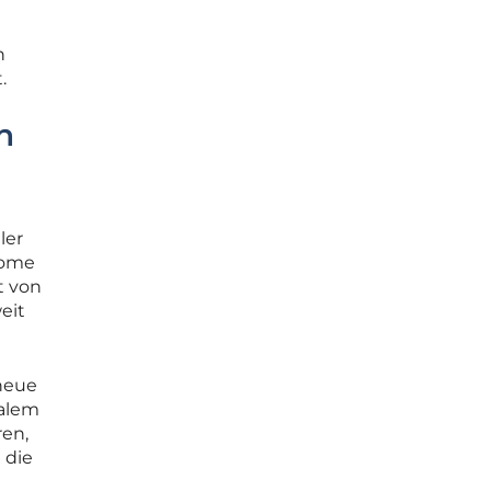
n
.
n
ler
nome
t von
eit
 neue
malem
ren,
 die