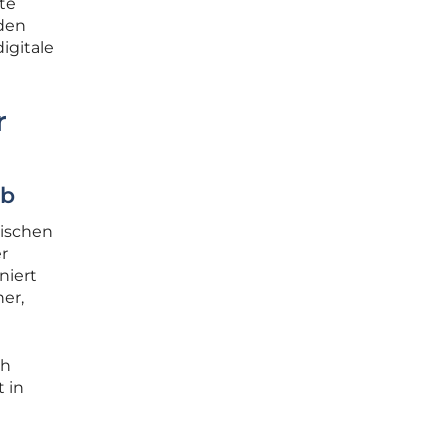
te
 den
igitale
r
eb
wischen
er
niert
her,
ch
t in