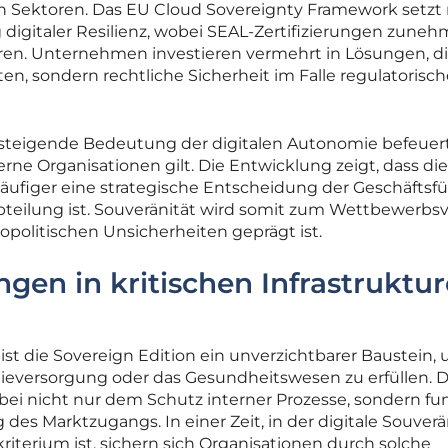
en Sektoren. Das EU Cloud Sovereignty Framework setzt
digitaler Resilienz, wobei SEAL-Zertifizierungen zune
ren. Unternehmen investieren vermehrt in Lösungen, di
en, sondern rechtliche Sicherheit im Falle regulatorisch
 steigende Bedeutung der digitalen Autonomie befeuert
ne Organisationen gilt. Die Entwicklung zeigt, dass di
ufiger eine strategische Entscheidung der Geschäftsf
bteilung ist. Souveränität wird somit zum Wettbewerbsv
opolitischen Unsicherheiten geprägt ist.
en in kritischen Infrastruktu
st die Sovereign Edition ein unverzichtbarer Baustein,
ieversorgung oder das Gesundheitswesen zu erfüllen. D
ei nicht nur dem Schutz interner Prozesse, sondern fu
 des Marktzugangs. In einer Zeit, in der digitale Souverä
iterium ist, sichern sich Organisationen durch solche