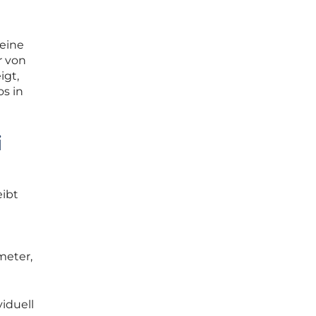
eine
r von
igt,
s in
i
ibt
meter,
iduell