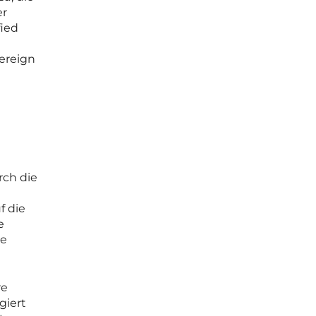
er
fied
ereign
rch die
f die
e
ie
re
giert