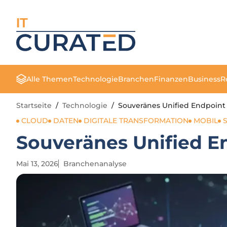
IT
Alle Themen
Technologie
Branchen
Finanzen
Business
R
Startseite
/
Technologie
/
Souveränes Unified Endpoin
CLOUD
DATEN
DIGITALE TRANSFORMATION
MOBIL
Souveränes Unified 
Mai 13, 2026
Branchenanalyse