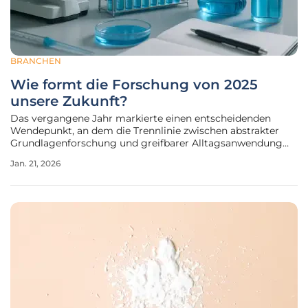
BRANCHEN
Wie formt die Forschung von 2025
unsere Zukunft?
Das vergangene Jahr markierte einen entscheidenden
Wendepunkt, an dem die Trennlinie zwischen abstrakter
Grundlagenforschung und greifbarer Alltagsanwendung
zunehmend verschwamm. Wissenschaftliche
Jan. 21, 2026
Errungenschaften, die lange Zeit auf Labore und
theoretische Abhandlungen beschränkt schienen,