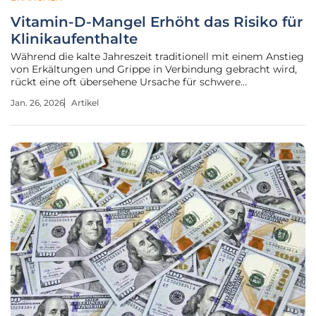
Vitamin-D-Mangel Erhöht das Risiko für
Klinikaufenthalte
Während die kalte Jahreszeit traditionell mit einem Anstieg
von Erkältungen und Grippe in Verbindung gebracht wird,
rückt eine oft übersehene Ursache für schwere
Krankheitsverläufe zunehmend in den wissenschaftlichen
Jan. 26, 2026
Artikel
Fokus: ein Mangel am sogenannten Sonnenvitamin. Neue
Erkenntnisse belegen, dass