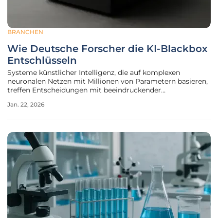
BRANCHEN
Wie Deutsche Forscher die KI-Blackbox
Entschlüsseln
Systeme künstlicher Intelligenz, die auf komplexen
neuronalen Netzen mit Millionen von Parametern basieren,
treffen Entscheidungen mit beeindruckender
Geschwindigkeit und Genauigkeit, doch der Weg zu ihren
Jan. 22, 2026
Ergebnissen bleibt selbst für ihre Entwickler oft ein
Mysterium. Dieses Phänomen, bekannt als