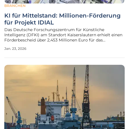
BRANCHEN
KI für Mittelstand: Millionen-Förderung
für Projekt IDIAL
Das Deutsche Forschungszentrum für Künstliche
Intelligenz (DFKI) am Standort Kaiserslautern erhielt einen
Förderbescheid über 2,453 Millionen Euro für das
zukunftsweisende Projekt „Intelligente Dienste: Innovativ,
Jan. 23, 2026
Agil, Lokal“, kurz IDIAL. Überreicht wurde die bedeutende
finanzielle Unterstützung