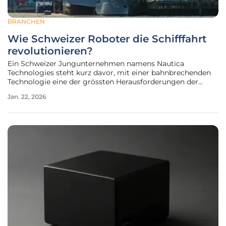
BRANCHEN
Wie Schweizer Roboter die Schifffahrt
revolutionieren?
Ein Schweizer Jungunternehmen namens Nautica
Technologies steht kurz davor, mit einer bahnbrechenden
Technologie eine der grössten Herausforderungen der
globalen Schifffahrt zu lösen und die maritime Welt
Jan. 22, 2026
nachhaltiger zu gestalten. Durch den Einsatz von
Schwärmen autonomer Unterwasserroboter will