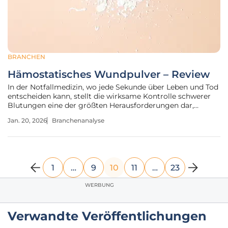
BRANCHEN
Hämostatisches Wundpulver – Review
In der Notfallmedizin, wo jede Sekunde über Leben und Tod
entscheiden kann, stellt die wirksame Kontrolle schwerer
Blutungen eine der größten Herausforderungen dar,
insbesondere bei Verletzungen, die für herkömmliche
Jan. 20, 2026
Branchenanalyse
Methoden unzugänglich sind. Das hämostatische
Wundpulver „AGCL“ stellt einen
1
…
9
10
11
…
23
WERBUNG
Verwandte Veröffentlichungen