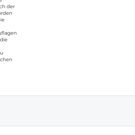
ch der
örden
ie
uflagen
die
zu
ischen