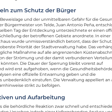
ln zum Schutz der Bürger
 Beweislage und der unmittelbaren Gefahr für die Gesu
r Bürgermeister von Telde, Juan Antonio Peña, entschl
lben Tag der Entdeckung unterzeichnete er einen offi
 Schließung der betroffenen Gebiete anordnete. In einer
aus wurde unmissverständlich betont, dass der Schut
 oberste Priorität der Stadtverwaltung habe. Das verhän
rgliche Maßnahme auf alle angrenzenden Küstenabschn
 von der Strömung und der damit verbundenen Verteilu
 könnten. Die Dauer der Sperrung bleibt vorerst auf
und wird erst aufgehoben, wenn die Gesundheitsbehörd
lysen eine offizielle Entwarnung geben und die
ls unbedenklich einstufen. Die Verwaltung appelliert an 
rnhinweise strikt zu befolgen.
tiven und Aufarbeitung
ass die behördliche Reaktion zwar schnell und entschied
enden Ursachen jedoch einer tiefergehenden Analyse un