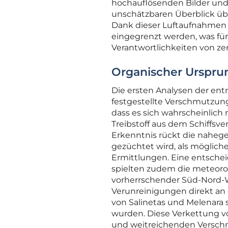
hochauflösenden Bilder und
unschätzbaren Überblick üb
Dank dieser Luftaufnahmen 
eingegrenzt werden, was für
Verantwortlichkeiten von ze
Organischer Urspru
Die ersten Analysen der en
festgestellte Verschmutzung
dass es sich wahrscheinlich
Treibstoff aus dem Schiffsv
Erkenntnis rückt die naheg
gezüchtet wird, als möglich
Ermittlungen. Eine entschei
spielten zudem die meteoro
vorherrschender Süd-Nord-W
Verunreinigungen direkt an 
von Salinetas und Melenara
wurden. Diese Verkettung v
und weitreichenden Versch