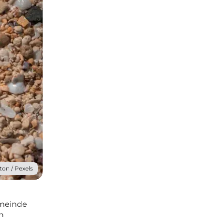
ton / Pexels
emeinde
n