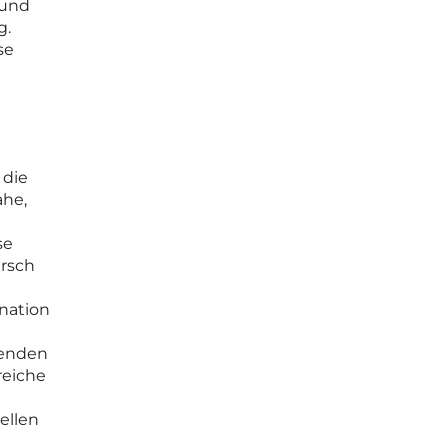
 und
g.
se
 die
ahe,
se
arsch
nation
menden
reiche
ellen