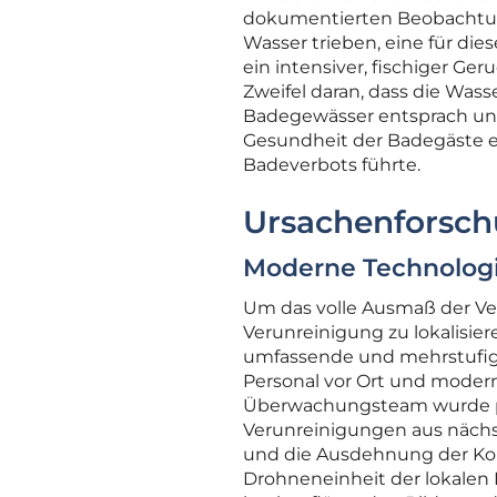
dokumentierten Beobachtung
Wasser trieben, eine für di
ein intensiver, fischiger Ge
Zweifel daran, dass die Wass
Badegewässer entsprach und
Gesundheit der Badegäste e
Badeverbots führte.
Ursachenforsc
Moderne Technologi
Um das volle Ausmaß der Ve
Verunreinigung zu lokalisie
umfassende und mehrstufig
Personal vor Ort und modern
Überwachungsteam wurde per
Verunreinigungen aus nächst
und die Ausdehnung der Kon
Drohneneinheit der lokalen 