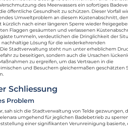
e Verschmutzung des Meerwassers ein sofortiges Badeve
 öffentliche Gesundheit zu schützen. Dieser Vorfall wir
tierendes Umweltproblem an diesem Küstenabschnitt, de
t kürzlich nach einer längeren Sperre wieder freigegeb
 roten Flaggen gesäumten und verlassenen Küstenabschn
äste tummeln, verdeutlichen die Dringlichkeit der Sit
e nachhaltige Lösung für die wiederkehrenden
 Die Stadtverwaltung steht nun unter erheblichem Druc
Gefahr zu beseitigen, sondern auch die Ursachen lückenl
Maßnahmen zu ergreifen, um das Vertrauen in die
heimischen und Besuchern gleichermaßen geschätzten 
n.
er Schliessung
es Problem
, sah sich die Stadtverwaltung von Telde gezwungen, d
elenara umgehend für jeglichen Badebetrieb zu sperren
ststellung einer signifikanten Verunreinigung basierte, 