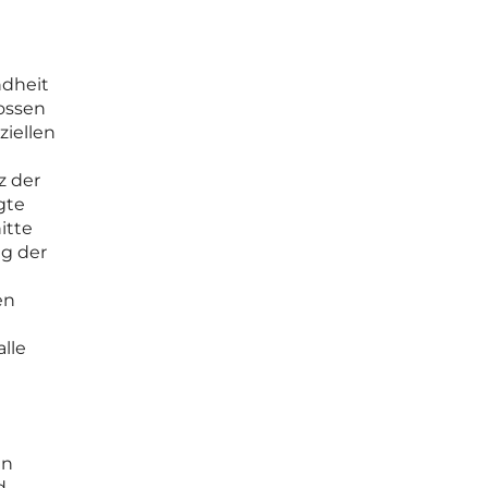
ndheit
ossen
ziellen
z der
gte
itte
ng der
en
alle
en
d