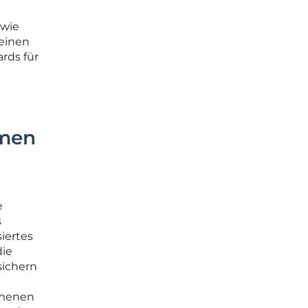
owie
keinen
rds für
hmen
e
s
iertes
die
sichern
ommenen