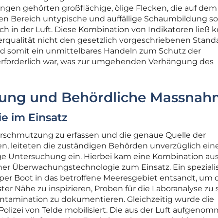
en gehörten großflächige, ölige Flecken, die auf dem
esen Bereich untypische und auffällige Schaumbildung s
ruch in der Luft. Diese Kombination von Indikatoren ließ 
erqualität nicht den gesetzlich vorgeschriebenen Standa
 somit ein unmittelbares Handeln zum Schutz der
rforderlich war, was zur umgehenden Verhängung des
hung und Behördliche Massna
e im Einsatz
rschmutzung zu erfassen und die genaue Quelle der
ren, leiteten die zuständigen Behörden unverzüglich ein
e Untersuchung ein. Hierbei kam eine Kombination au
er Überwachungstechnologie zum Einsatz. Ein spezialis
 Boot in das betroffene Meeresgebiet entsandt, um 
er Nähe zu inspizieren, Proben für die Laboranalyse zu 
tamination zu dokumentieren. Gleichzeitig wurde die
Polizei von Telde mobilisiert. Die aus der Luft aufgen