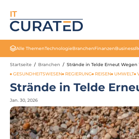
IT
Alle Themen
Technologie
Branchen
Finanzen
Business
R
Startseite
/
Branchen
/
Strände in Telde Erneut Wege
GESUNDHEITSWESEN
REGIERUNG
REISEN
UMWELT
Strände in Telde Er
Jan. 30, 2026