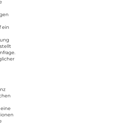
e
igen
 ein
nung
tellt
nfrage.
licher
enz
schen
 eine
tionen
e