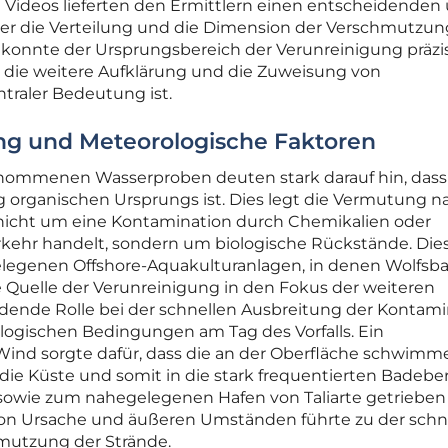
 Videos lieferten den Ermittlern einen entscheidenden
er die Verteilung und die Dimension der Verschmutzun
konnte der Ursprungsbereich der Verunreinigung präzi
 die weitere Aufklärung und die Zuweisung von
ntraler Bedeutung ist.
ng und Meteorologische Faktoren
tnommenen Wasserproben deuten stark darauf hin, dass
 organischen Ursprungs ist. Dies legt die Vermutung n
 nicht um eine Kontamination durch Chemikalien oder
erkehr handelt, sondern um biologische Rückstände. Die
elegenen Offshore-Aquakulturanlagen, in denen Wolfsb
e Quelle der Verunreinigung in den Fokus der weiteren
dende Rolle bei der schnellen Ausbreitung der Kontami
logischen Bedingungen am Tag des Vorfalls. Ein
ind sorgte dafür, dass die an der Oberfläche schwim
die Küste und somit in die stark frequentierten Badebe
 sowie zum nahegelegenen Hafen von Taliarte getrieben
on Ursache und äußeren Umständen führte zu der schn
mutzung der Strände.