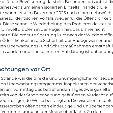
o für die Bevölkerung darstellt. Besonders brisant ist di
 keineswegs um einen isolierten Einzelfall handelt. Die
tte waren erst im Dezember 2025 nach einer mehrwöch
hezu identischen Vorfalls wieder für die Öffentlichkeit
 Diese schnelle Wiederholung des Problems deutet auf
es Umweltproblem in der Region hin, das bisher nicht
onnte. Die erneute Sperrung kurz nach der Wiedereröff
 Öffentlichkeit in die Sicherheit der Badegewässer und s
igen Überwachungs- und Schutzmaßnahmen ernsthaft i
assenden und transparenten Aufklärung ist daher dring
chtungen vor Ort
er Strände war die direkte und unumgängliche Konsequ
erten Überwachungsprogramms. Inspektoren der kanari
n am Vormittag des betreffenden Tages zwei gezielte
ereits von der Stadtverwaltung geäußerten Verdacht auf
beunruhigende Weise bestätigten. Die visuellen Inspek
serproben offenbarten eindeutige und unübersehbar
n Verunreinigung an der Meeresoberfläche. Zu den