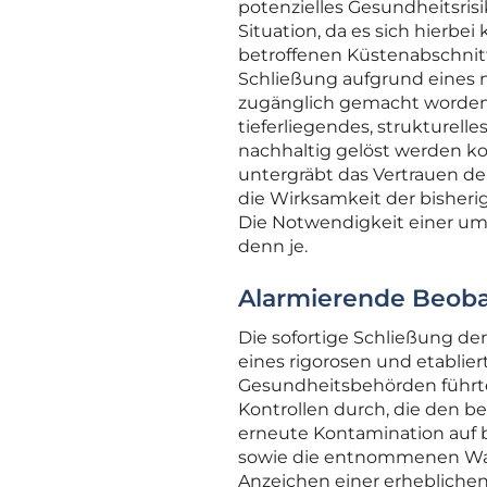
potenzielles Gesundheitsrisik
Situation, da es sich hierbei
betroffenen Küstenabschni
Schließung aufgrund eines na
zugänglich gemacht worden.
tieferliegendes, strukturell
nachhaltig gelöst werden k
untergräbt das Vertrauen der
die Wirksamkeit der bisher
Die Notwendigkeit einer umf
denn je.
Alarmierende Beoba
Die sofortige Schließung d
eines rigorosen und etabli
Gesundheitsbehörden führte
Kontrollen durch, die den b
erneute Kontamination auf 
sowie die entnommenen Was
Anzeichen einer erhebliche