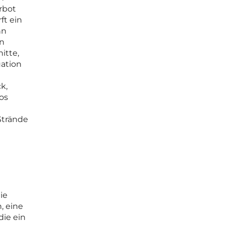
rbot
ft ein
nn
en
itte,
uation
k,
os
Strände
ie
, eine
die ein