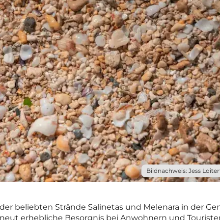
Bildnachweis: Jess Loiter
der beliebten Strände Salinetas und Melenara in der G
erneut erhebliche Besorgnis bei Anwohnern und Touriste