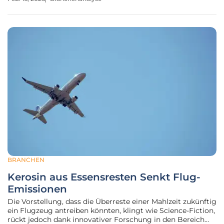
biometrischen Bezahlens stellt einen bedeutenden
Fortschritt im Finanzsektor dar.
BRANCHEN
Kerosin aus Essensresten Senkt Flug-
Emissionen
Die Vorstellung, dass die Überreste einer Mahlzeit zukünftig
ein Flugzeug antreiben könnten, klingt wie Science-Fiction,
rückt jedoch dank innovativer Forschung in den Bereich