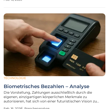
Aufmerksamkeit ausgelöst und wird als potenzieller
Wendepunkt für die gesamte
TECHNOLOGIE
Biometrisches Bezahlen – Analyse
Die Vorstellung, Zahlungen ausschließlich durch die
eigenen, einzigartigen körperlichen Merkmale zu
autorisieren, hat sich von einer futuristischen Vision zu
einer alltäglichen Realität entwickelt. Die Technologie des
Feb. 16, 2026
Branchenanalyse