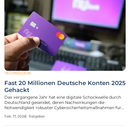
TECHNOLOGIE
Fast 20 Millionen Deutsche Konten 2025
Gehackt
Das vergangene Jahr hat eine digitale Schockwelle durch
Deutschland gesendet, deren Nachwirkungen die
Notwendigkeit robuster Cybersicherheitsmaßnahmen für
jeden Einzelnen unmissverständlich unterstreichen. Die
Feb. 17, 2026
Ratgeber
digitale Welt ist längst kein sicherer Hafen mehr, sondern
ein Umfeld, in dem Wachsamkeit