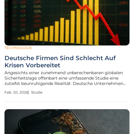
TECHNOLOGIE
Deutsche Firmen Sind Schlecht Auf
Krisen Vorbereitet
Angesichts einer zunehmend unberechenbaren globalen
Sicherheitslage offenbart eine umfassende Studie eine
zutiefst beunruhigende Realität: Deutsche Unternehmen
nehmen hybride Bedrohungen zwar ernst, doch ihre
Feb. 20, 2026
Studie
tatsächliche Vorbereitung darauf klafft weit hinter diesem
Bewusstsein zurück. Diese