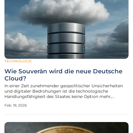
TECHNOLOGIE
Wie Souverän wird die neue Deutsche
Cloud?
In einer Zeit zunehmender geopolitischer Unsicherheiten
und digitaler Bedrohungen ist die technologische
Handlungsfähigkeit des Staates keine Option mehr,
sondern eine strategische Notwendigkeit, weshalb die
Feb. 19, 2026
jüngst auf der Münchner Sicherheitskonferenz besiegelte
Partnerschaft zwischen dem