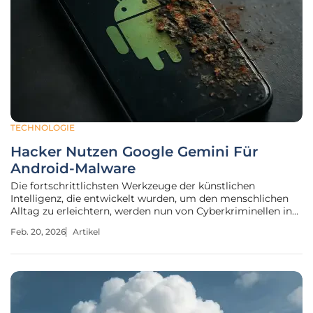
TECHNOLOGIE
Hacker Nutzen Google Gemini Für
Android-Malware
Die fortschrittlichsten Werkzeuge der künstlichen
Intelligenz, die entwickelt wurden, um den menschlichen
Alltag zu erleichtern, werden nun von Cyberkriminellen in
eine raffinierte Waffe gegen ebendiese Nutzer verwandelt.
Feb. 20, 2026
Artikel
Eine neue Generation von Android-Malware namens
PromptSpy nutzt die