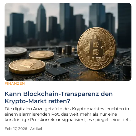
FINANZEN
Kann Blockchain-Transparenz den
Krypto-Markt retten?
Die digitalen Anzeigetafeln des Kryptomarktes leuchten in
einem alarmierenden Rot, das weit mehr als nur eine
kurzfristige Preiskorrektur signalisiert; es spiegelt eine tief
sitzende Verunsicherung wider, die das Fundament des
Feb. 17, 2026
Artikel
gesamten Ökosystems erschüttert. Während die Kurse