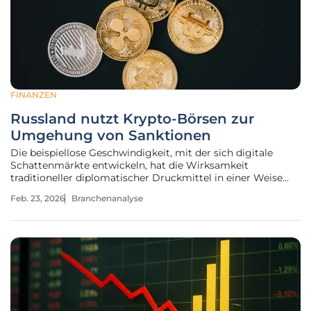
FINANZEN
Russland nutzt Krypto-Börsen zur
Umgehung von Sanktionen
Die beispiellose Geschwindigkeit, mit der sich digitale
Schattenmärkte entwickeln, hat die Wirksamkeit
traditioneller diplomatischer Druckmittel in einer Weise
untergraben, die vor wenigen Jahren noch völlig undenkbar
Feb. 23, 2026
Branchenanalyse
schien. Die globale Finanzlandschaft sieht sich derzeit mit
einer Herausforderung