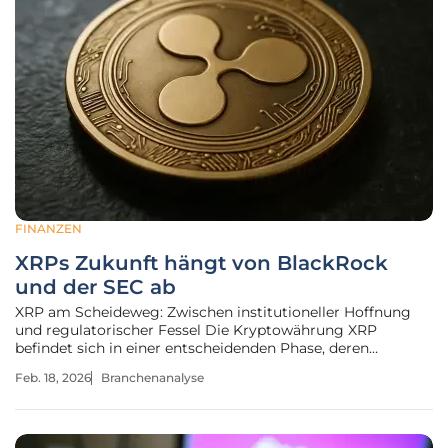
FINANZEN
XRPs Zukunft hängt von BlackRock
und der SEC ab
XRP am Scheideweg: Zwischen institutioneller Hoffnung
und regulatorischer Fessel Die Kryptowährung XRP
befindet sich in einer entscheidenden Phase, deren
Ausgang die Weichen für ihre Zukunft stellen wird. Selten
Feb. 18, 2026
Branchenanalyse
zuvor hing das Schicksal eines digitalen Vermögenswerts
so stark von zwei externen