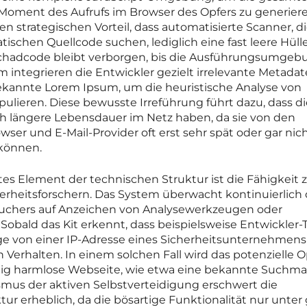
Moment des Aufrufs im Browser des Opfers zu generiere
n strategischen Vorteil, dass automatisierte Scanner, d
ischen Quellcode suchen, lediglich eine fast leere Hüll
Schadcode bleibt verborgen, bis die Ausführungsumgebu
m integrieren die Entwickler gezielt irrelevante Metada
bekannte Lorem Ipsum, um die heuristische Analyse von
ulieren. Diese bewusste Irreführung führt dazu, dass di
ch längere Lebensdauer im Netz haben, da sie von den
wser und E-Mail-Provider oft erst sehr spät oder gar nich
 können.
s Element der technischen Struktur ist die Fähigkeit 
rheitsforschern. Das System überwacht kontinuierlich 
hers auf Anzeichen von Analysewerkzeugen oder
obald das Kit erkennt, dass beispielsweise Entwickler-
age von einer IP-Adresse eines Sicherheitsunternehmens
n Verhalten. In einem solchen Fall wird das potenzielle O
öllig harmlose Webseite, wie etwa eine bekannte Suchma
mus der aktiven Selbstverteidigung erschwert die
ur erheblich, da die bösartige Funktionalität nur unter