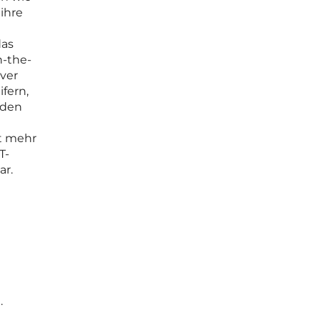
ihre
das
n-the-
ver
fern,
 den
ht mehr
T-
ar.
.
e