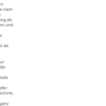
n.
ie nach
e
ng als
ten und
e
t als
zur
die
Tools
pfer
schine,
 ganz