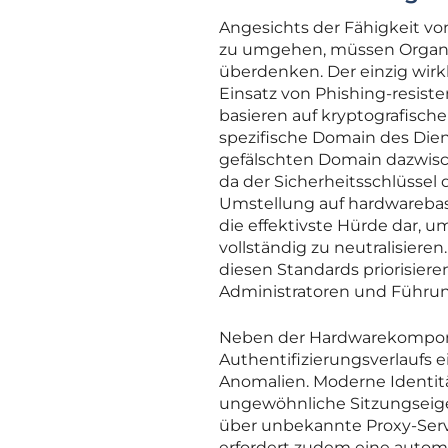
Angesichts der Fähigkeit v
zu umgehen, müssen Organis
überdenken. Der einzig wirk
Einsatz von Phishing-resis
basieren auf kryptografische
spezifische Domain des Diens
gefälschten Domain dazwisc
da der Sicherheitsschlüssel 
Umstellung auf hardwarebasi
die effektivste Hürde dar, 
vollständig zu neutralisiere
diesen Standards priorisier
Administratoren und Führun
Neben der Hardwarekompone
Authentifizierungsverlaufs 
Anomalien. Moderne Identitä
ungewöhnliche Sitzungseige
über unbekannte Proxy-Serve
erfordert zudem eine automat