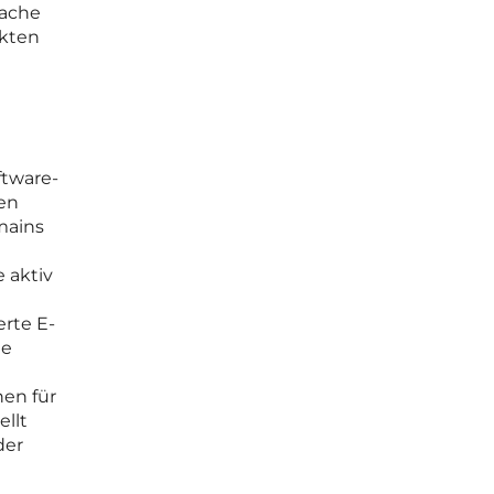
fache
nkten
ftware-
nen
mains
 aktiv
erte E-
te
en für
ellt
der