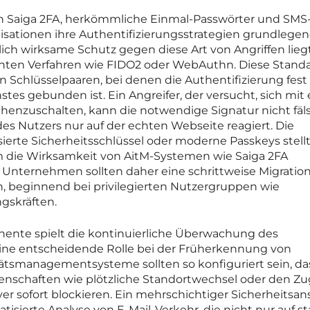
on Saiga 2FA, herkömmliche Einmal-Passwörter und SM
ationen ihre Authentifizierungsstrategien grundlege
lich wirksame Schutz gegen diese Art von Angriffen lieg
tenten Verfahren wie FIDO2 oder WebAuthn. Diese Stand
n Schlüsselpaaren, bei denen die Authentifizierung fest
tes gebunden ist. Ein Angreifer, der versucht, sich mit 
henzuschalten, kann die notwendige Signatur nicht fäl
des Nutzers nur auf der echten Webseite reagiert. Die
erte Sicherheitsschlüssel oder moderne Passkeys stell
um die Wirksamkeit von AitM-Systemen wie Saiga 2FA
n. Unternehmen sollten daher eine schrittweise Migratio
en, beginnend bei privilegierten Nutzergruppen wie
gskräften.
nte spielt die kontinuierliche Überwachung des
eine entscheidende Rolle bei der Früherkennung von
tsmanagementsysteme sollten so konfiguriert sein, das
nschaften wie plötzliche Standortwechsel oder den Zug
r sofort blockieren. Ein mehrschichtiger Sicherheitsan
isierte Analyse von E-Mail-Verkehr, die nicht nur auf st