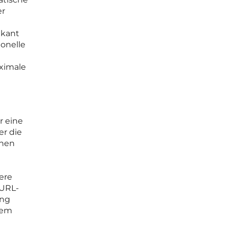
er
ikant
ionelle
aximale
r eine
er die
chen
ere
 URL-
ung
rem