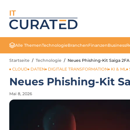
IT
Alle Themen
Technologie
Branchen
Finanzen
Business
R
Startseite
/
Technologie
/
Neues Phishing-Kit Saiga 
CLOUD
DATEN
DIGITALE TRANSFORMATION
KI & ML
Neues Phishing-Kit 
Mai 8, 2026