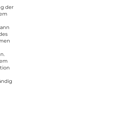
ng der
tem
dann
des
mmen
n.
nem
tion
ändig