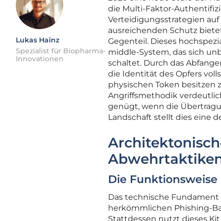
die Multi-Faktor-Authentifi
Verteidigungsstrategien auf
ausreichenden Schutz bietet
Lukas Hainz
Gegenteil. Dieses hochspezi
Spezialist für Biopharma-
middle-System, das sich un
Innovationen
schaltet. Durch das Abfangen
die Identität des Opfers vo
physischen Token besitzen 
Angriffsmethodik verdeutlic
genügt, wenn die Übertragun
Landschaft stellt dies eine 
Architektonisc
Abwehrtaktike
Die Funktionsweise
Das technische Fundament v
herkömmlichen Phishing-Bau
Stattdessen nutzt dieses K