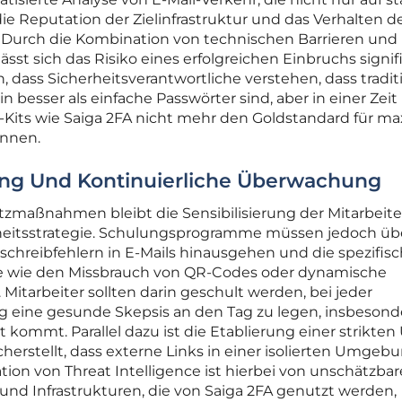
ie Reputation der Zielinfrastruktur und das Verhalten d
. Durch die Kombination von technischen Barrieren und
ässt sich das Risiko eines erfolgreichen Einbruchs signif
ch, dass Sicherheitsverantwortliche verstehen, dass tradit
besser als einfache Passwörter sind, aber in einer Zeit
er-Kits wie Saiga 2FA nicht mehr den Goldstandard für m
önnen.
ung Und Kontinuierliche Überwachung
utzmaßnahmen bleibt die Sensibilisierung der Mitarbeite
rheitsstrategie. Schulungsprogramme müssen jedoch üb
chreibfehlern in E-Mails hinausgehen und die spezifis
e wie den Missbrauch von QR-Codes oder dynamische
itarbeiter sollten darin geschult werden, bei jeder
 eine gesunde Skepsis an den Tag zu legen, insbesond
kommt. Parallel dazu ist die Etablierung einer strikten
icherstellt, dass externe Links in einer isolierten Umgeb
tion von Threat Intelligence ist hierbei von unschätzba
nd Infrastrukturen, die von Saiga 2FA genutzt werden,