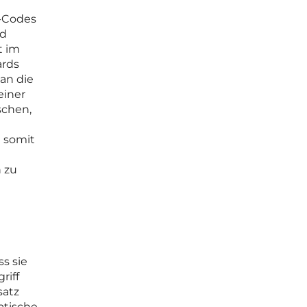
S-Codes
nd
t im
ards
 an die
einer
schen,
t somit
n zu
s sie
riff
satz
atische