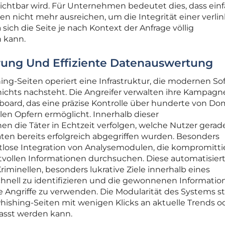
ichtbar wird. Für Unternehmen bedeutet dies, dass ein
n nicht mehr ausreichen, um die Integrität einer verli
sich die Seite je nach Kontext der Anfrage völlig
n kann.
erung Und Effiziente Datenauswertung
ing-Seiten operiert eine Infrastruktur, die modernen So
 nichts nachsteht. Die Angreifer verwalten ihre Kampag
hboard, das eine präzise Kontrolle über hunderte von Do
en Opfern ermöglicht. Innerhalb dieser
n die Täter in Echtzeit verfolgen, welche Nutzer gerade
en bereits erfolgreich abgegriffen wurden. Besonders
ahtlose Integration von Analysemodulen, die kompromitti
tvollen Informationen durchsuchen. Diese automatisier
riminellen, besonders lukrative Ziele innerhalb eines
ell zu identifizieren und die gewonnenen Information
 Angriffe zu verwenden. Die Modularität des Systems st
Phishing-Seiten mit wenigen Klicks an aktuelle Trends o
asst werden kann.