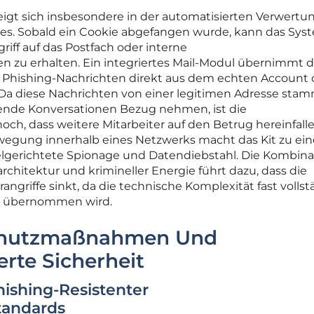
zeigt sich insbesondere in der automatisierten Verwertu
es. Sobald ein Cookie abgefangen wurde, kann das Sys
riff auf das Postfach oder interne
u erhalten. Ein integriertes Mail-Modul übernimmt 
r Phishing-Nachrichten direkt aus dem echten Account 
 Da diese Nachrichten von einer legitimen Adresse sta
ufende Konversationen Bezug nehmen, ist die
ch, dass weitere Mitarbeiter auf den Betrug hereinfalle
ewegung innerhalb eines Netzwerks macht das Kit zu ei
elgerichtete Spionage und Datendiebstahl. Die Kombina
architektur und krimineller Energie führt dazu, dass die
ngriffe sinkt, da die technische Komplexität fast vollst
it übernommen wird.
Schutzmaßnahmen Und
erte Sicherheit
ishing-Resistenter
tandards