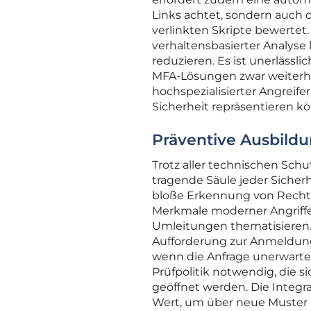
Links achtet, sondern auch d
verlinkten Skripte bewertet
verhaltensbasierter Analyse l
reduzieren. Es ist unerlässli
MFA-Lösungen zwar weiterhin 
hochspezialisierter Angreif
Sicherheit repräsentieren k
Präventive Ausbild
Trotz aller technischen Sch
tragende Säule jeder Siche
bloße Erkennung von Rechts
Merkmale moderner Angriff
Umleitungen thematisieren. M
Aufforderung zur Anmeldung
wenn die Anfrage unerwartet 
Prüfpolitik notwendig, die s
geöffnet werden. Die Integra
Wert, um über neue Muster u