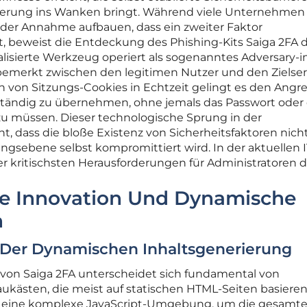
zierung ins Wanken bringt. Während viele Unternehmen 
 der Annahme aufbauen, dass ein zweiter Faktor
, beweist die Entdeckung des Phishing-Kits Saiga 2FA 
alisierte Werkzeug operiert als sogenanntes Adversary-i
bemerkt zwischen den legitimen Nutzer und den Zielser
 von Sitzungs-Cookies in Echtzeit gelingt es den Angrei
llständig zu übernehmen, ohne jemals das Passwort oder
zu müssen. Dieser technologische Sprung in der
ht, dass die bloße Existenz von Sicherheitsfaktoren nic
gsebene selbst kompromittiert wird. In der aktuellen I
der kritischsten Herausforderungen für Administratoren d
he Innovation Und Dynamische
n
 Der Dynamischen Inhaltsgenerierung
on Saiga 2FA unterscheidet sich fundamental von
kästen, die meist auf statischen HTML-Seiten basieren
it eine komplexe JavaScript-Umgebung, um die gesamt