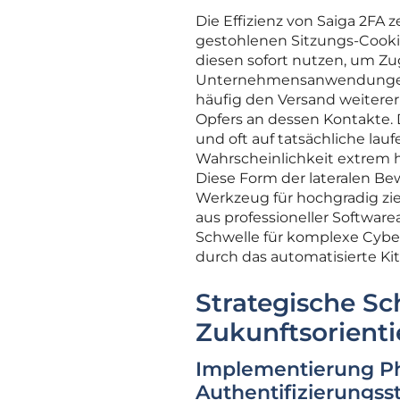
Die Effizienz von Saiga 2FA 
gestohlenen Sitzungs-Cooki
diesen sofort nutzen, um Zug
Unternehmensanwendungen z
häufig den Versand weitere
Opfers an dessen Kontakte.
und oft auf tatsächliche la
Wahrscheinlichkeit extrem ho
Diese Form der lateralen B
Werkzeug für hochgradig zi
aus professioneller Software
Schwelle für komplexe Cybera
durch das automatisierte K
Strategische 
Zukunftsorienti
Implementierung Ph
Authentifizierungss