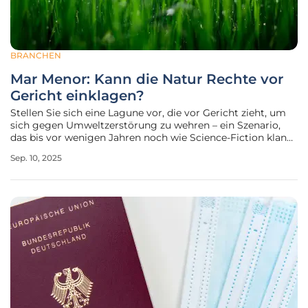
BRANCHEN
Mar Menor: Kann die Natur Rechte vor
Gericht einklagen?
Stellen Sie sich eine Lagune vor, die vor Gericht zieht, um
sich gegen Umweltzerstörung zu wehren – ein Szenario,
das bis vor wenigen Jahren noch wie Science-Fiction klang,
aber im Jahr 2022 in Spanien Realität wurde, als die Mar
Sep. 10, 2025
Menor, die größte Salzwasserlagune des Mittelmeerraums,
als