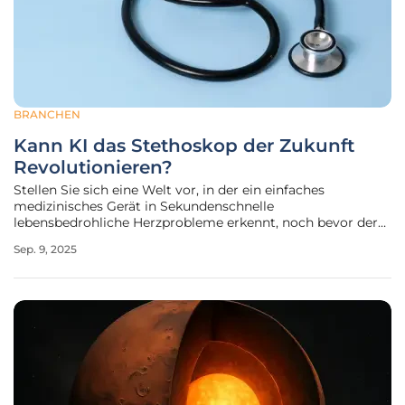
BRANCHEN
Kann KI das Stethoskop der Zukunft
Revolutionieren?
Stellen Sie sich eine Welt vor, in der ein einfaches
medizinisches Gerät in Sekundenschnelle
lebensbedrohliche Herzprobleme erkennt, noch bevor der
Patient überhaupt Symptome bemerkt – eine Welt, in der
Sep. 9, 2025
Künstliche Intelligenz (KI) die traditionelle Diagnostik auf
ein völlig neues Niveau hebt. Diese