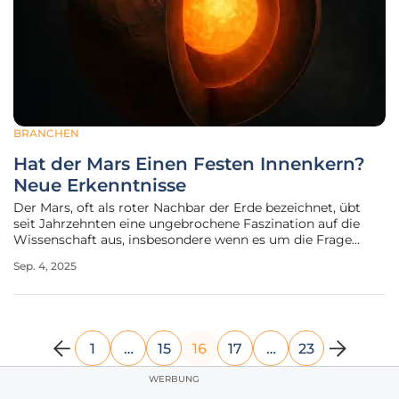
BRANCHEN
Hat der Mars Einen Festen Innenkern?
Neue Erkenntnisse
Der Mars, oft als roter Nachbar der Erde bezeichnet, übt
seit Jahrzehnten eine ungebrochene Faszination auf die
Wissenschaft aus, insbesondere wenn es um die Frage
geht, wie sein Inneres aufgebaut ist und welche
Sep. 4, 2025
geologischen Prozesse seine Entwicklung geprägt haben.
Lange Zeit herrschte die Annahme
1
…
15
16
17
…
23
WERBUNG