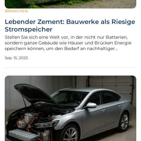
BRANCHEN
Lebender Zement: Bauwerke als Riesige
Stromspeicher
Stellen Sie sich eine Welt vor, in der nicht nur Batterien,
sondern ganze Gebäude wie Häuser und Brücken Energie
speichern können, um den Bedarf an nachhaltiger
Stromversorgung zu decken, und damit einen
Sep. 15, 2025
entscheidenden Beitrag zur Energiewende leisten. An der
dänischen Universität Aarhus wird