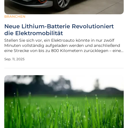
BRANCHEN
Neue Lithium-Batterie Revolutioniert
die Elektromobilität
Stellen Sie sich vor, ein Elektroauto könnte in nur zwölf
Minuten vollständig aufgeladen werden und anschließend
eine Strecke von bis zu 800 Kilometern zurücklegen – eine
Vision, die dank einer bahnbrechenden Entwicklung in der
Sep. 11, 2025
Batterietechnologie nun greifbar nahe scheint. Die
Elektromobilität