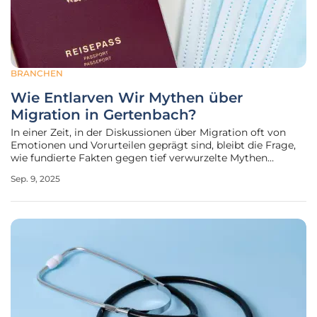
BRANCHEN
Wie Entlarven Wir Mythen über
Migration in Gertenbach?
In einer Zeit, in der Diskussionen über Migration oft von
Emotionen und Vorurteilen geprägt sind, bleibt die Frage,
wie fundierte Fakten gegen tief verwurzelte Mythen
bestehen können, von zentraler Bedeutung, und eine
Sep. 9, 2025
kürzlich im Dorfgemeinschaftshaus einer kleinen
Gemeinde abgehaltene