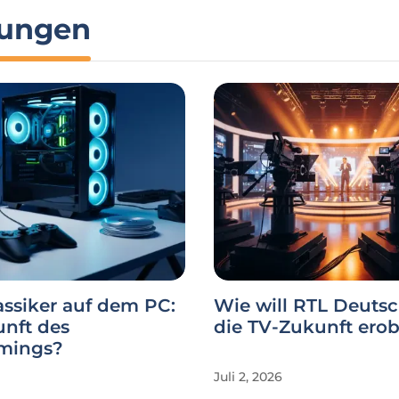
hungen
ssiker auf dem PC:
Wie will RTL Deuts
unft des
die TV-Zukunft ero
mings?
Juli 2, 2026