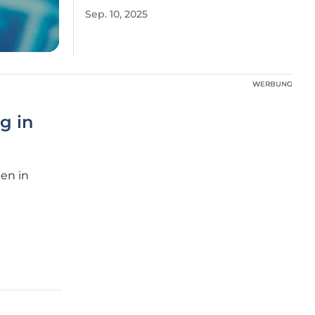
Sep. 10, 2025
WERBUNG
WERBUNG
g in
en in