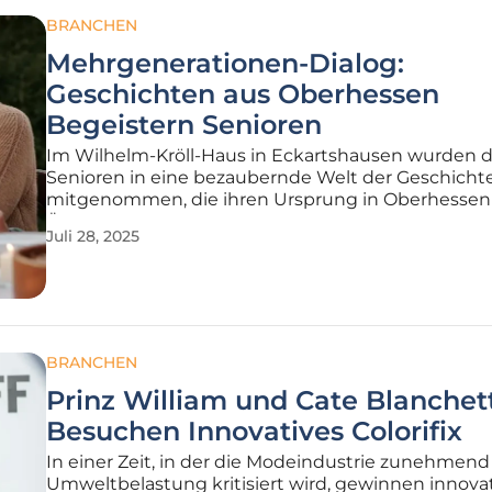
BRANCHEN
Mehrgenerationen-Dialog:
Geschichten aus Oberhessen
Begeistern Senioren
Im Wilhelm-Kröll-Haus in Eckartshausen wurden d
Senioren in eine bezaubernde Welt der Geschicht
mitgenommen, die ihren Ursprung in Oberhessen
Über 50 Besucher fanden sich zu dieser besonder
Juli 28, 2025
Veranstaltung ein, die vom Seniorenbeirat Büding
organisiert wurde und Personen ab einem Alter
BRANCHEN
Prinz William und Cate Blanchet
Besuchen Innovatives Colorifix
In einer Zeit, in der die Modeindustrie zunehmend 
Umweltbelastung kritisiert wird, gewinnen innova