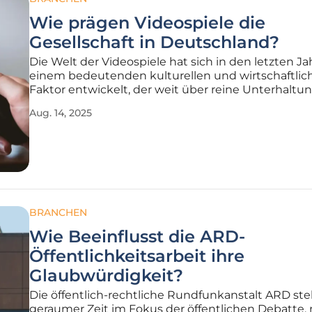
Wie prägen Videospiele die
Gesellschaft in Deutschland?
Die Welt der Videospiele hat sich in den letzten J
einem bedeutenden kulturellen und wirtschaftlic
Faktor entwickelt, der weit über reine Unterhaltu
hinausgeht, und beeinflusst zunehmend den Alltag
Aug. 14, 2025
Menschen in Deutschland. Eine aktuelle Studie de
Branchenverbands game, der die
BRANCHEN
Wie Beeinflusst die ARD-
Öffentlichkeitsarbeit ihre
Glaubwürdigkeit?
Die öffentlich-rechtliche Rundfunkanstalt ARD ste
geraumer Zeit im Fokus der öffentlichen Debatte, 