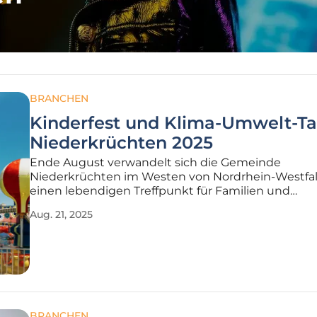
BRANCHEN
Kinderfest und Klima-Umwelt-Ta
Niederkrüchten 2025
Ende August verwandelt sich die Gemeinde
Niederkrüchten im Westen von Nordrhein-Westfal
einen lebendigen Treffpunkt für Familien und
umweltbewusste Bürgerinnen und Bürger, die
Aug. 21, 2025
gemeinsam ein besonderes Wochenende erleben
möchten. Am 31. August finden in Elmpt, einem
charmanten Ortsteil der
BRANCHEN