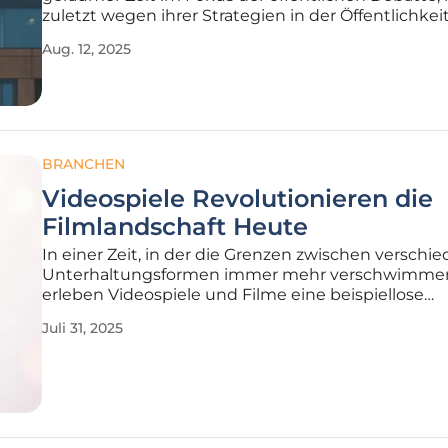
zuletzt wegen ihrer Strategien in der Öffentlichkeit
Während die Anstalt bestrebt ist, ein positives Bild
Aug. 12, 2025
zu zeichnen, wächst die Kritik an ihrer Glaubwürdig
Viele
BRANCHEN
Videospiele Revolutionieren die
Filmlandschaft Heute
In einer Zeit, in der die Grenzen zwischen verschi
Unterhaltungsformen immer mehr verschwimme
erleben Videospiele und Filme eine beispiellose
Annäherung, die die Art und Weise, wie Geschicht
Juli 31, 2025
erzählt und erlebt werden, grundlegend veränder
sowohl Produzenten als auch das Publikum vor