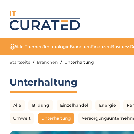
IT
Alle Themen
Technologie
Branchen
Finanzen
Business
R
Startseite
/
Branchen
/
Unterhaltung
Unterhaltung
Alle
Bildung
Einzelhandel
Energie
Fe
Umwelt
Unterhaltung
Versorgungsunterneh