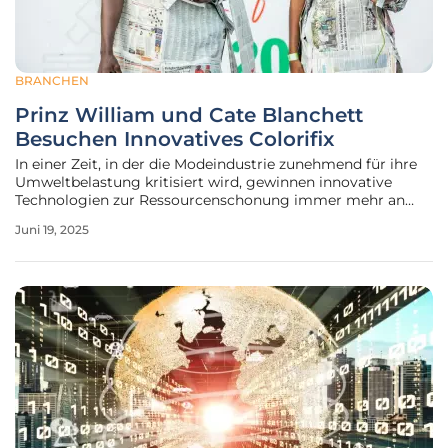
BRANCHEN
Prinz William und Cate Blanchett
Besuchen Innovatives Colorifix
In einer Zeit, in der die Modeindustrie zunehmend für ihre
Umweltbelastung kritisiert wird, gewinnen innovative
Technologien zur Ressourcenschonung immer mehr an
Bedeutung. Die traditionelle Färbeindustrie ist bekannt für
Juni 19, 2025
ihren hohen Wasser- und Chemikalienverbrauch, was die
Suche nach nachhaltigen