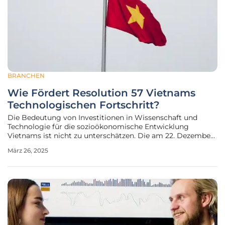
BRANCHEN
Wie Fördert Resolution 57 Vietnams
Technologischen Fortschritt?
Die Bedeutung von Investitionen in Wissenschaft und
Technologie für die sozioökonomische Entwicklung
Vietnams ist nicht zu unterschätzen. Die am 22. Dezember
2024 vom Politbüro herausgegebene Resolution 57-NQ/TW
März 26, 2025
soll dem Land helfen, Durchbrüche in den Bereichen
Wissenschaft, Technologie,