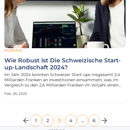
BUSINESS
Wie Robust Ist Die Schweizische Start-
up-Landschaft 2024?
Im Jahr 2024 konnten Schweizer Start-ups insgesamt 2,4
Milliarden Franken an Investitionen einsammeln, was im
Vergleich zu den 2,6 Milliarden Franken im Vorjahr einen
Rückgang darstellt. Besonders stark betroffen war der IT-
Feb. 26, 2025
Sektor, der einen Rückgang von 34 Prozent verzeichnen
musste. Diese Zahlen
1
2
3
4
…
6