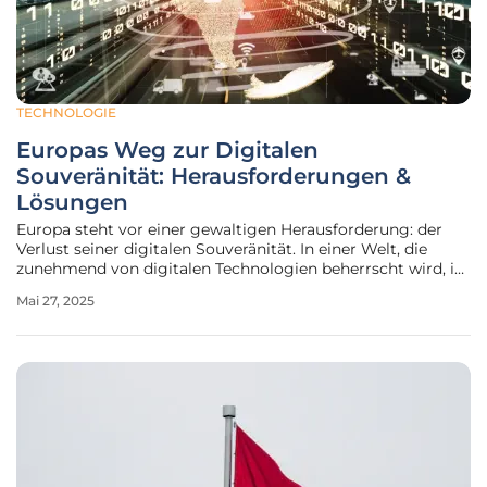
TECHNOLOGIE
Europas Weg zur Digitalen
Souveränität: Herausforderungen &
Lösungen
Europa steht vor einer gewaltigen Herausforderung: der
Verlust seiner digitalen Souveränität. In einer Welt, die
zunehmend von digitalen Technologien beherrscht wird, ist
das Fehlen von Kontrolle über eigene Technologien und
Mai 27, 2025
Infrastrukturen mehr als nur ein wirtschaftliches Problem,
es betrifft die