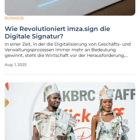
BUSINESS
Wie Revolutioniert imza.sign die
Digitale Signatur?
In einer Zeit, in der die Digitalisierung von Geschäfts- und
Verwaltungsprozessen immer mehr an Bedeutung
gewinnt, steht die Wirtschaft vor der Herausforderung,
sichere und effiziente Lösungen für den Austausch von
Aug. 1, 2025
Dokumenten und Verträgen zu finden. Genau hier setzt die
innovative elektronische