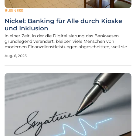
BUSINESS
Nickel: Banking für Alle durch Kioske
und Inklusion
In einer Zeit, in der die Digitalisierung das Bankwesen
grundlegend verändert, bleiben viele Menschen von
modernen Finanzdienstleistungen abgeschnitten, weil sie
entweder keinen Zugang zu digitalen Geräten haben oder
Aug. 6, 2025
die komplexen Anforderungen traditioneller Banken nicht
erfüllen können. Genau