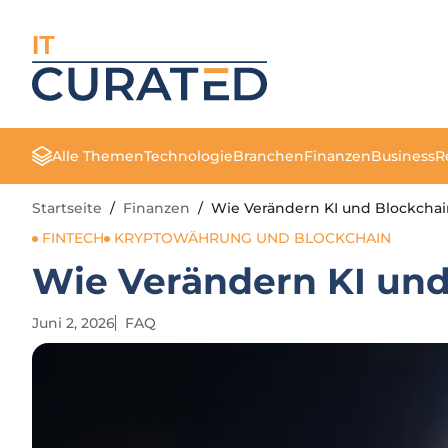
IT
Alle Themen
Technologie
Branchen
Finanzen
Business
R
Startseite
/
Finanzen
/
Wie Verändern KI und Blockchai
FINTECH
KRYPTOWÄHRUNG UND BLOCKCHAIN
Wie Verändern KI und
Juni 2, 2026
FAQ