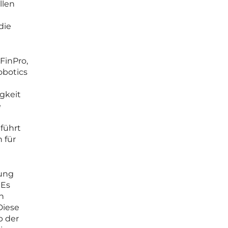
llen
die
FinPro,
obotics
gkeit
e
führt
 für
rung
 Es
n
Diese
b der