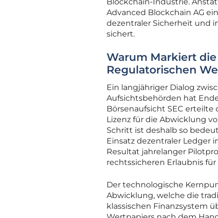
Blockchain-Industrie. Anstatt
Advanced Blockchain AG eine
dezentraler Sicherheit und i
sichert.
Warum Markiert die
Regulatorischen W
Ein langjähriger Dialog zwi
Aufsichtsbehörden hat Ende 
Börsenaufsicht SEC erteilte 
Lizenz für die Abwicklung v
Schritt ist deshalb so bedeu
Einsatz dezentraler Ledger 
Resultat jahrelanger Pilotpr
rechtssicheren Erlaubnis fü
Der technologische Kernpun
Abwicklung, welche die trad
klassischen Finanzsystem übl
Wertpapiers nach dem Handel