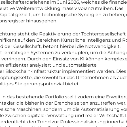
lschafterdarlehens im Juni 2026, welches die finanzie
operative Weiterentwicklung massiv voranzutreiben. Das
pital gezielt, um technologische Synergien zu heben, 
ionsregister hinausgehen.
htung steht die Reaktivierung der Tochtergesellschaft 
fikant auf den Bereichen Künstliche Intelligenz und R
nd der Gesellschaft, betont hierbei die Notwendigkeit,
it lernfähigen Systemen zu verknüpfen, um die Abhängi
verringern. Durch den Einsatz von KI können komplex
effizienter analysiert und automatisierte
r Blockchain-Infrastruktur implementiert werden. Dies 
öpfungskette, die sowohl für das Unternehmen als auch
ltiges Steigerungspotenzial bietet.
s in das bestehende Portfolio stellt zudem eine Erweite
s dar, die bisher in der Branche selten anzutreffen war.
ysische Maschinen, sondern um die Automatisierung vo
le zwischen digitaler Verwaltung und realer Wirtschaft. 
erdeutlicht den Trend zur Professionalisierung innerhal