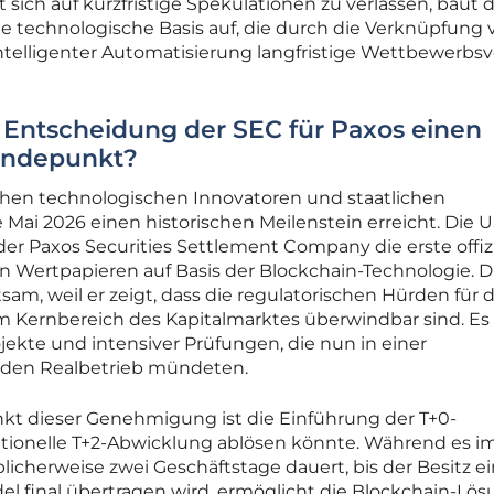
 sich auf kurzfristige Spekulationen zu verlassen, baut d
 technologische Basis auf, die durch die Verknüpfung 
ntelligenter Automatisierung langfristige Wettbewerbsv
 Entscheidung der SEC für Paxos einen
endepunkt?
schen technologischen Innovatoren und staatlichen
Mai 2026 einen historischen Meilenstein erreicht. Die U
der Paxos Securities Settlement Company die erste offizi
on Wertpapieren auf Basis der Blockchain-Technologie. D
tsam, weil er zeigt, dass die regulatorischen Hürden für 
im Kernbereich des Kapitalmarktes überwindbar sind. Es 
ojekte und intensiver Prüfungen, die nun in einer
r den Realbetrieb mündeten.
kt dieser Genehmigung ist die Einführung der T+0-
itionelle T+2-Abwicklung ablösen könnte. Während es i
icherweise zwei Geschäftstage dauert, bis der Besitz e
 final übertragen wird, ermöglicht die Blockchain-Lö