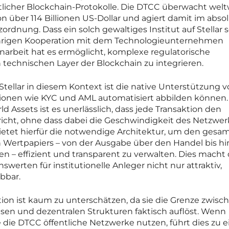
ntlicher Blockchain-Protokolle. Die DTCC überwacht welt
über 114 Billionen US-Dollar und agiert damit im abso
rdnung. Dass ein solch gewaltiges Institut auf Stellar s
gjährigen Kooperation mit dem Technologieunternehmen
arbeit hat es ermöglicht, komplexe regulatorische
 technischen Layer der Blockchain zu integrieren.
 Stellar in diesem Kontext ist die native Unterstützung 
tionen wie KYC und AML automatisiert abbilden können.
d Assets ist es unerlässlich, dass jede Transaktion den
icht, ohne dass dabei die Geschwindigkeit des Netzwer
 bietet hierfür die notwendige Architektur, um den gesa
n Wertpapiers – von der Ausgabe über den Handel bis hi
 – effizient und transparent zu verwalten. Dies macht 
erten für institutionelle Anleger nicht nur attraktiv,
bbar.
tion ist kaum zu unterschätzen, da sie die Grenze zwisc
sen und dezentralen Strukturen faktisch auflöst. Wenn
die DTCC öffentliche Netzwerke nutzen, führt dies zu e