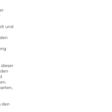
er
d
elt und
lden
ung
 dieser
 den
d
en.
arten,
n den