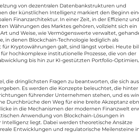
melzung von dezentralen Datenbankstrukturen und
n der künstlichen Intelligenz markiert den Beginn ein
len Finanzarchitektur. In einer Zeit, in der Effizienz un
ten Währungen des Marktes gehören, vollzieht sich ein
r Art und Weise, wie Vermögenswerte verwaltet, gehand
, in denen Blockchain-Technologie lediglich als
für Kryptowährungen galt, sind längst vorbei. Heute bi
für hochkomplexe institutionelle Prozesse, die von der
bwicklung bis hin zur KI-gestützten Portfolio-Optimier
, die dringlichsten Fragen zu beantworten, die sich aus
rgeben. Es werden die Konzepte beleuchtet, die hinter
richtungen führender Unternehmen stehen, und es wir
che Durchbrüche den Weg für eine breite Akzeptanz ebn
blicke in die Mechanismen der modernen Finanzwelt erw
aktischen Anwendung von Blockchain-Lösungen in
 Intelligenz liegt. Dabei werden theoretische Ansätze
reale Entwicklungen und regulatorische Meilensteine i