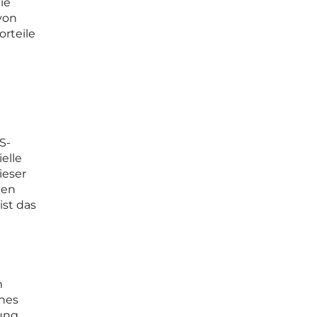
ie
von
orteile
S-
elle
ieser
den
ist das
m
ines
sung