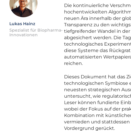
Die kontinuierliche Versch
hochentwickelten Algorithme
neuen Ära innerhalb der globa
Lukas Hainz
Transparenz zu den wichtigs
Spezialist für Biopharma-
tiefgreifender Wandel in de
Innovationen
abgesichert werden. Die Tage
technologisches Experiment 
diese Systeme das Rückgrat 
automatisierten Wertpapiera
reichen.
Dieses Dokument hat das Ziel
technologischen Symbiose e
neuesten strategischen Aus
untersucht, wie regulatoris
Leser können fundierte Ein
wobei der Fokus auf der pr
Kombination mit künstlicher
vermieden und stattdessen 
Vordergrund gerückt.