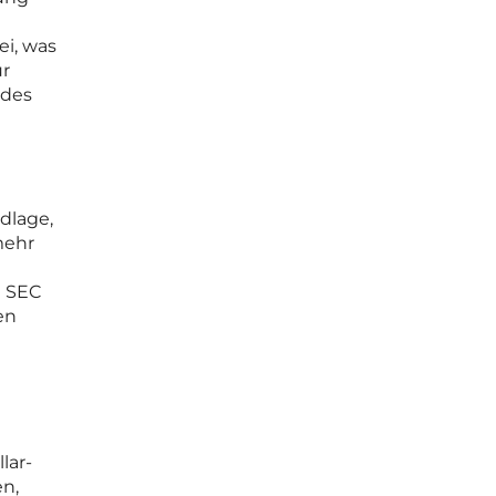
ei, was
ür
 des
dlage,
mehr
e SEC
en
lar-
en,