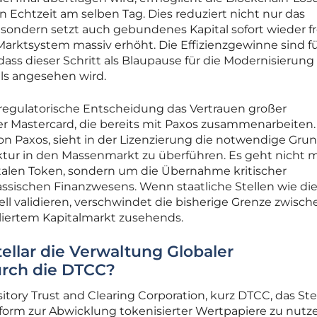
 Echtzeit am selben Tag. Dies reduziert nicht nur das
 sondern setzt auch gebundenes Kapital sofort wieder fr
Marktsystem massiv erhöht. Die Effizienzgewinne sind f
 dass dieser Schritt als Blaupause für die Modernisierung
s angesehen wird.
 regulatorische Entscheidung das Vertrauen großer
r Mastercard, die bereits mit Paxos zusammenarbeiten.
von Paxos, sieht in der Lizenzierung die notwendige Grun
ktur in den Massenmarkt zu überführen. Es geht nicht 
talen Token, sondern um die Übernahme kritischer
lassischen Finanzwesens. Wenn staatliche Stellen wie di
iell validieren, verschwindet die bisherige Grenze zwisch
liertem Kapitalmarkt zusehends.
ellar die Verwaltung Globaler
rch die DTCC?
ory Trust and Clearing Corporation, kurz DTCC, das Stel
tform zur Abwicklung tokenisierter Wertpapiere zu nutz