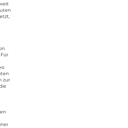
weit
luten
etzt,
von
 Für
ks
mten
n zur
die
hen
iner