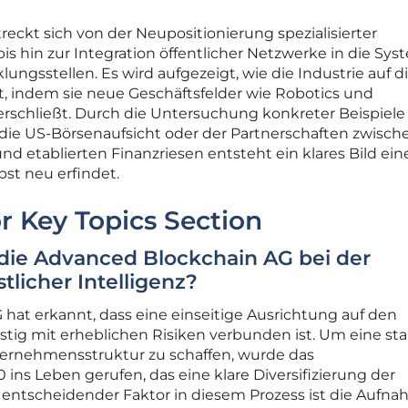
eckt sich von der Neupositionierung spezialisierter
is hin zur Integration öffentlicher Netzwerke in die Sy
ungsstellen. Es wird aufgezeigt, wie die Industrie auf d
ert, indem sie neue Geschäftsfelder wie Robotics und
rschließt. Durch die Untersuchung konkreter Beispiele
e US-Börsenaufsicht oder der Partnerschaften zwisch
d etablierten Finanzriesen entsteht ein klares Bild ein
bst neu erfindet.
r Key Topics Section
 die Advanced Blockchain AG bei der
tlicher Intelligenz?
hat erkannt, dass eine einseitige Ausrichtung auf den
istig mit erheblichen Risiken verbunden ist. Um eine sta
ternehmensstruktur zu schaffen, wurde das
ins Leben gerufen, das eine klare Diversifizierung der
in entscheidender Faktor in diesem Prozess ist die Aufn