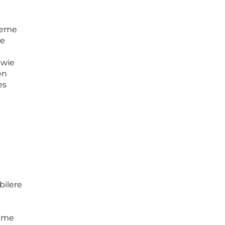
steme
ie
 wie
en
es
bilere
ahme