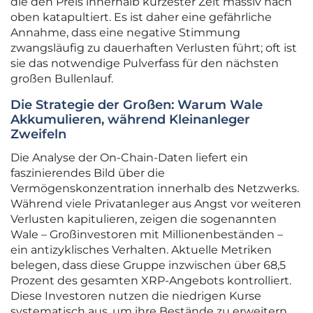
die den Preis innerhalb kürzester Zeit massiv nach
oben katapultiert. Es ist daher eine gefährliche
Annahme, dass eine negative Stimmung
zwangsläufig zu dauerhaften Verlusten führt; oft ist
sie das notwendige Pulverfass für den nächsten
großen Bullenlauf.
Die Strategie der Großen: Warum Wale
Akkumulieren, während Kleinanleger
Zweifeln
Die Analyse der On-Chain-Daten liefert ein
faszinierendes Bild über die
Vermögenskonzentration innerhalb des Netzwerks.
Während viele Privatanleger aus Angst vor weiteren
Verlusten kapitulieren, zeigen die sogenannten
Wale – Großinvestoren mit Millionenbeständen –
ein antizyklisches Verhalten. Aktuelle Metriken
belegen, dass diese Gruppe inzwischen über 68,5
Prozent des gesamten XRP-Angebots kontrolliert.
Diese Investoren nutzen die niedrigen Kurse
systematisch aus, um ihre Bestände zu erweitern,