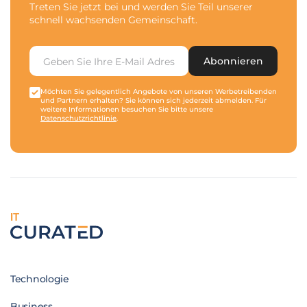
Treten Sie jetzt bei und werden Sie Teil unserer
schnell wachsenden Gemeinschaft.
Abonnieren
Möchten Sie gelegentlich Angebote von unseren Werbetreibenden
und Partnern erhalten? Sie können sich jederzeit abmelden. Für
weitere Informationen besuchen Sie bitte unsere
Datenschutzrichtlinie
.
IT
Technologie
Business