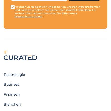
Möchten Sie gelegentlich Angebote von unseren Werbetreibenden
und Partnern erhalten? Sie können sich jederzeit abmelden. Für
weitere Informationen besuchen Sie bitte unsere
Datenschutzrichtlinie
.
IT
Technologie
Business
Finanzen
Branchen