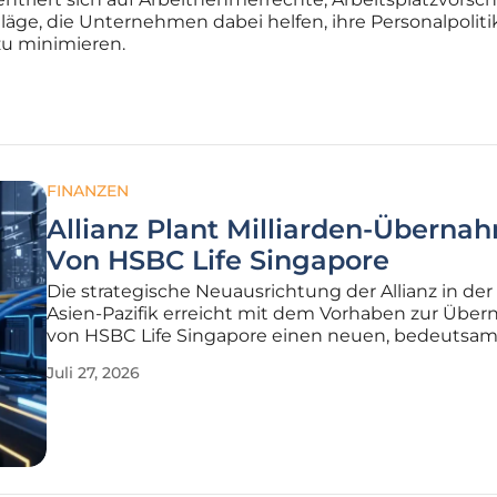
hläge, die Unternehmen dabei helfen, ihre Personalpolit
zu minimieren.
FINANZEN
Allianz Plant Milliarden-Überna
Von HSBC Life Singapore
Die strategische Neuausrichtung der Allianz in de
Asien-Pazifik erreicht mit dem Vorhaben zur Übe
von HSBC Life Singapore einen neuen, bedeutsa
Höhepunkt in der Unternehmensgeschichte. Dies
Juli 27, 2026
Transaktion, die ein Volumen von mehreren Millia
umfasst, unterstreicht das enorme