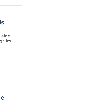
ls
 eine
uge im
berholt
le