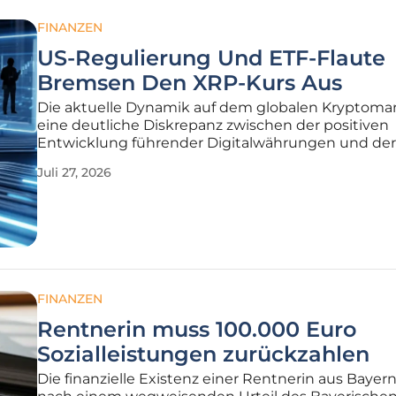
FINANZEN
US-Regulierung Und ETF-Flaute
Bremsen Den XRP-Kurs Aus
Die aktuelle Dynamik auf dem globalen Kryptomar
eine deutliche Diskrepanz zwischen der positiven
Entwicklung führender Digitalwährungen und der
stagnierenden Performance von XRP unter dem 
Juli 27, 2026
regulatorischer Hürden. Während Bitcoin und Et
neue Höchststände anvisieren, kämpft das
FINANZEN
Rentnerin muss 100.000 Euro
Sozialleistungen zurückzahlen
Die finanzielle Existenz einer Rentnerin aus Bayer