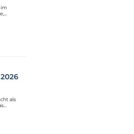
 im
e,
das
rruflich
 2026
cht als
as