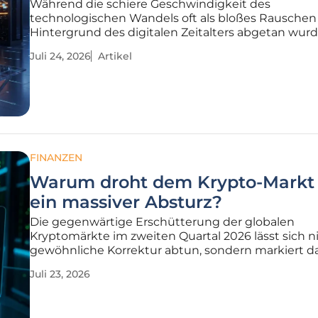
Während die schiere Geschwindigkeit des
technologischen Wandels oft als bloßes Rauschen
Hintergrund des digitalen Zeitalters abgetan wurd
manifestiert sich heute eine stille Revolution, die 
Juli 24, 2026
Artikel
Fundament unseres globalen Geldsystems unwide
erschüttert und neu definiert. Wir befinden
FINANZEN
Warum droht dem Krypto-Markt
ein massiver Absturz?
Die gegenwärtige Erschütterung der globalen
Kryptomärkte im zweiten Quartal 2026 lässt sich ni
gewöhnliche Korrektur abtun, sondern markiert d
Zusammentreffen mehrerer struktureller
Juli 23, 2026
Belastungsfaktoren, die in ihrer Kombination eine
beispiellose Abwärtsspirale in Gang gesetzt haben.
Während