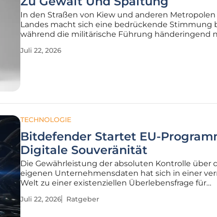
Zu Gewalt Und Spaltung
In den Straßen von Kiew und anderen Metropolen
Landes macht sich eine bedrückende Stimmung br
während die militärische Führung händeringend 
Wegen sucht, die massiven personellen Lücken a
Juli 22, 2026
Verteidigungslinien zu schließen. Der seit über vie
andauernde Verteidigungskrieg
TECHNOLOGIE
Bitdefender Startet EU-Program
Digitale Souveränität
Die Gewährleistung der absoluten Kontrolle über 
eigenen Unternehmensdaten hat sich in einer ve
Welt zu einer existenziellen Überlebensfrage für
europäische Organisationen entwickelt. Eine aktue
Juli 22, 2026
Ratgeber
Umfrage des Marktforschungsunternehmens IDC 
diesen Trend eindrucksvoll, da