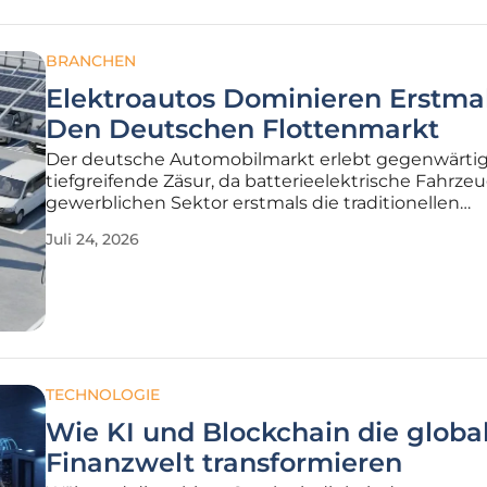
BRANCHEN
Elektroautos Dominieren Erstma
Den Deutschen Flottenmarkt
Der deutsche Automobilmarkt erlebt gegenwärtig
tiefgreifende Zäsur, da batterieelektrische Fahrze
gewerblichen Sektor erstmals die traditionellen
Verbrennungsmotoren bei den Neuzulassungen ü
Juli 24, 2026
haben. Diese Entwicklung, die durch aktuelle
Marktanalysen eindrucksvoll untermauert wird,
TECHNOLOGIE
Wie KI und Blockchain die globa
Finanzwelt transformieren