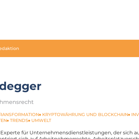
edaktion
idegger
nehmensrecht
TRANSFORMATION
KRYPTOWÄHRUNG UND BLOCKCHAIN
IN
TEN
TRENDS
UMWELT
 Experte für Unternehmensdienstleistungen, der sich au
onzentriert sich auf Arbeitnehmerrechte, Arbeitsplatzv