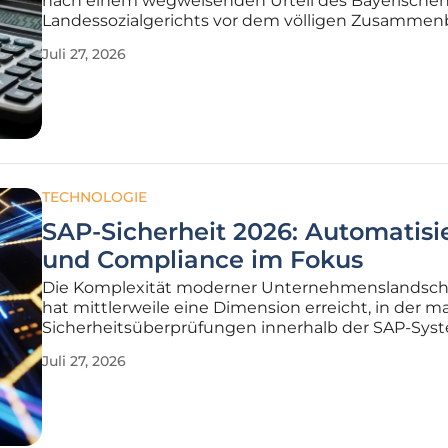
nach einem wegweisenden Urteil des Bayerische
Landessozialgerichts vor dem völligen Zusammen
nachdem eine Rückforderung von über
Juli 27, 2026
einhunderttausend Euro rechtskräftig bestätigt w
Dieser außergewöhnliche Fall verdeutlicht mit
TECHNOLOGIE
SAP-Sicherheit 2026: Automatis
und Compliance im Fokus
Die Komplexität moderner Unternehmenslandsch
hat mittlerweile eine Dimension erreicht, in der m
Sicherheitsüberprüfungen innerhalb der SAP-Sys
nicht mehr nur ineffizient sind, sondern ein erhebl
Juli 27, 2026
betriebliches Risiko darstellen. In einem Umfeld, d
der vollständigen