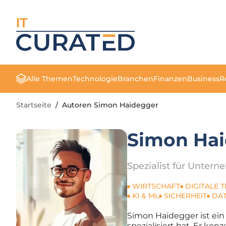
IT
Alle Themen
Technologie
Branchen
Finanzen
Business
R
Startseite
/
Autoren Simon Haidegger
Simon Ha
Spezialist für Unter
WIRTSCHAFT
DIGITALE 
KI & ML
SICHERHEIT
DA
Simon Haidegger ist ein
spezialisiert hat. Er k