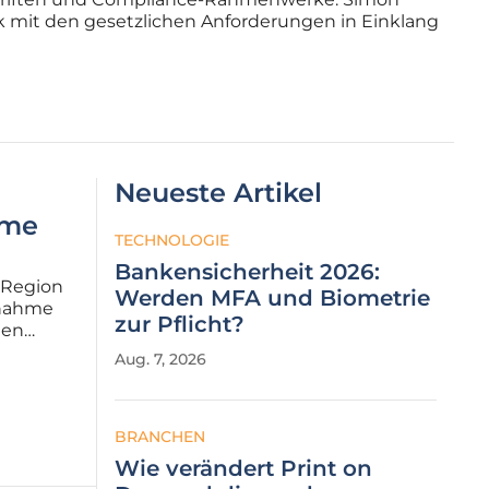
ik mit den gesetzlichen Anforderungen in Einklang
Neueste Artikel
hme
TECHNOLOGIE
Bankensicherheit 2026:
r Region
Werden MFA und Biometrie
rnahme
zur Pflicht?
men
e
Aug. 7, 2026
rden Euro
BRANCHEN
Wie verändert Print on