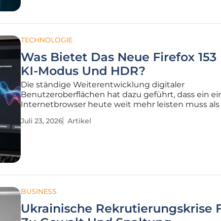
TECHNOLOGIE
Was Bietet Das Neue Firefox 153 
KI-Modus Und HDR?
Die ständige Weiterentwicklung digitaler
Benutzeroberflächen hat dazu geführt, dass ein ei
Internetbrowser heute weit mehr leisten muss als 
die Anzeige von statischen Texten und Bildern au
Juli 23, 2026
Artikel
Monitor. Mit dem Erscheinen von Firefox 153 reagie
Mozilla auf den technologischen
BUSINESS
Ukrainische Rekrutierungskrise 